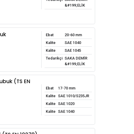
&#199;ELİK
uk
Ebat
20-60 mm
Kalite
SAE 1040
Kalite
SAE 1045
Tedarikçi
SAKA DEMİR
&#199;ELİK
ubuk (TS EN
Ebat
17-70 mm
Kalite
SAE 1010/S235JR
Kalite
SAE 1020
Kalite
SAE 1040