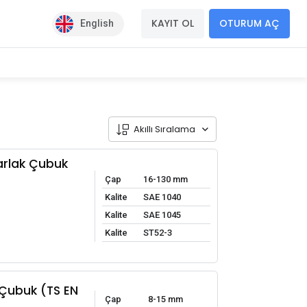
KAYIT OL
OTURUM AÇ
English
Akıllı Sıralama
arlak Çubuk
Çap
16-130 mm
Kalite
SAE 1040
Kalite
SAE 1045
Kalite
ST52-3
Çubuk (TS EN
Çap
8-15 mm