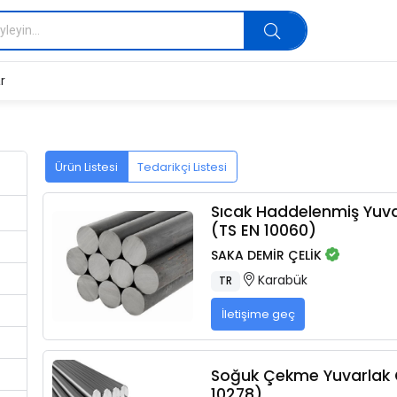
r
Ürün Listesi
Tedarikçi Listesi
Sıcak Haddelenmiş Yuv
(TS EN 10060)
SAKA DEMİR ÇELİK
Karabük
TR
İletişime geç
Soğuk Çekme Yuvarlak 
10278)