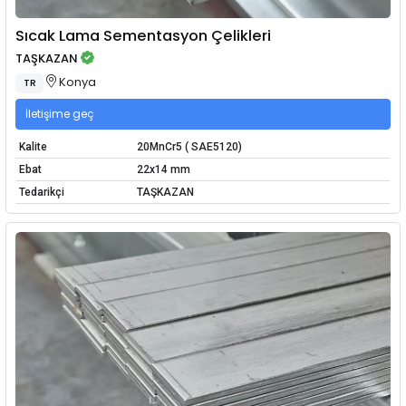
Sıcak Lama Sementasyon Çelikleri
TAŞKAZAN
Konya
TR
İletişime geç
Kalite
20MnCr5 ( SAE5120)
Ebat
22x14 mm
Tedarikçi
TAŞKAZAN