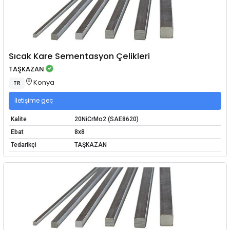
Sıcak Kare Sementasyon Çelikleri
TAŞKAZAN
Konya
TR
İletişime geç
Kalite
20NiCrMo2 (SAE8620)
Ebat
8x8
Tedarikçi
TAŞKAZAN