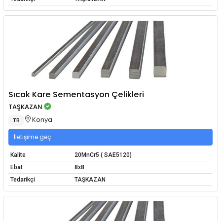
Sıcak Kare Sementasyon Çelikleri
TAŞKAZAN
Konya
TR
İletişime geç
Kalite
20MnCr5 ( SAE5120)
Ebat
8x8
Tedarikçi
TAŞKAZAN