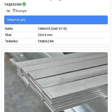
TAŞKAZAN
Konya
TR
İletişime geç
Kalite
16MnCr5 (SAE 5115)
Ebat
22x14 mm
Tedarikçi
TAŞKAZAN