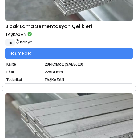
Sıcak Lama Sementasyon Çelikleri
TAŞKAZAN
Konya
TR
İletişime geç
Kalite
20NiCrMo2 (SAE8620)
Ebat
22x14 mm
Tedarikçi
TAŞKAZAN