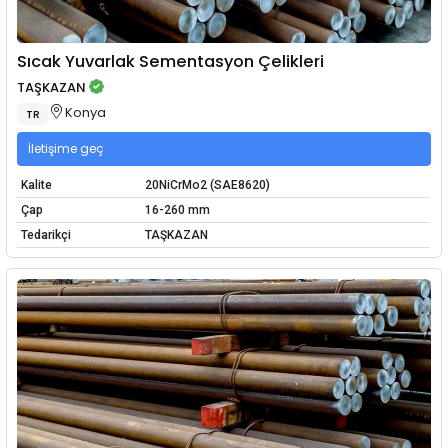
Sıcak Yuvarlak Sementasyon Çelikleri
TAŞKAZAN
Konya
TR
İletişime geç
Kalite
20NiCrMo2 (SAE8620)
Çap
16-260 mm
Tedarikçi
TAŞKAZAN