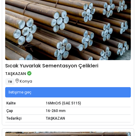
Sıcak Yuvarlak Sementasyon Çelikleri
TAŞKAZAN
Konya
TR
İletişime geç
Kalite
16MnCr5 (SAE 5115)
Çap
16-260 mm
Tedarikçi
TAŞKAZAN