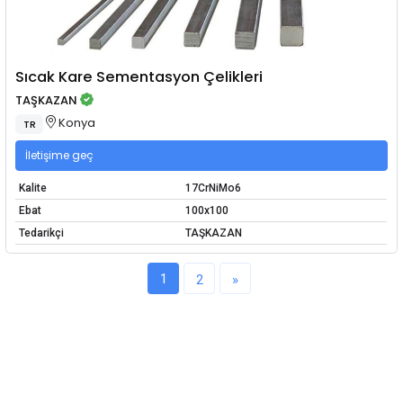
Sıcak Kare Sementasyon Çelikleri
TAŞKAZAN
Konya
TR
İletişime geç
Kalite
17CrNiMo6
Ebat
100x100
Tedarikçi
TAŞKAZAN
1
2
»