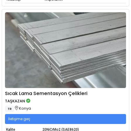
Sıcak Lama Sementasyon Çelikleri
TAŞKAZAN
Konya
TR
İletişime geç
Kalite
20NiCrMo2 (SAE8620)