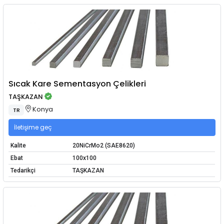
Sıcak Kare Sementasyon Çelikleri
TAŞKAZAN
Konya
TR
İletişime geç
Kalite
20NiCrMo2 (SAE8620)
Ebat
100x100
Tedarikçi
TAŞKAZAN