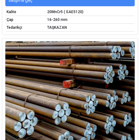
İletişime geç
Kalite
20MnCr5 ( SAE5120)
Çap
16-260 mm
Tedarikçi
TAŞKAZAN