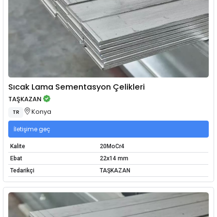
Sıcak Lama Sementasyon Çelikleri
TAŞKAZAN
Konya
TR
İletişime geç
Kalite
20MoCr4
Ebat
22x14 mm
Tedarikçi
TAŞKAZAN