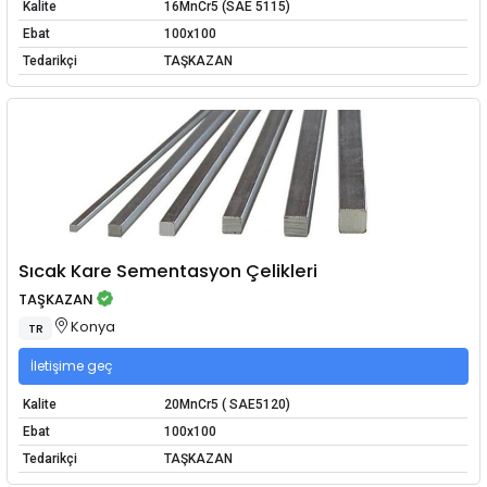
Kalite
16MnCr5 (SAE 5115)
Ebat
100x100
Tedarikçi
TAŞKAZAN
Sıcak Kare Sementasyon Çelikleri
TAŞKAZAN
Konya
TR
İletişime geç
Kalite
20MnCr5 ( SAE5120)
Ebat
100x100
Tedarikçi
TAŞKAZAN