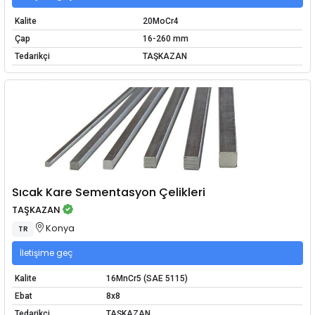
Kalite
20MoCr4
Çap
16-260 mm
Tedarikçi
TAŞKAZAN
Sıcak Kare Sementasyon Çelikleri
TAŞKAZAN
Konya
TR
İletişime geç
Kalite
16MnCr5 (SAE 5115)
Ebat
8x8
Tedarikçi
TAŞKAZAN