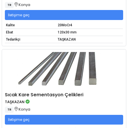
Konya
TR
İletişime geç
Kalite
20MoCr4
Ebat
120x30 mm
Tedarikçi
TAŞKAZAN
Sıcak Kare Sementasyon Çelikleri
TAŞKAZAN
Konya
TR
İletişime geç