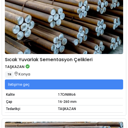
Sıcak Yuvarlak Sementasyon Çelikleri
TAŞKAZAN
Konya
TR
İletişime geç
Kalite
17CrNiMo6
Çap
16-260 mm
Tedarikçi
TAŞKAZAN