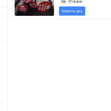
Hubei
CN
İletişime geç