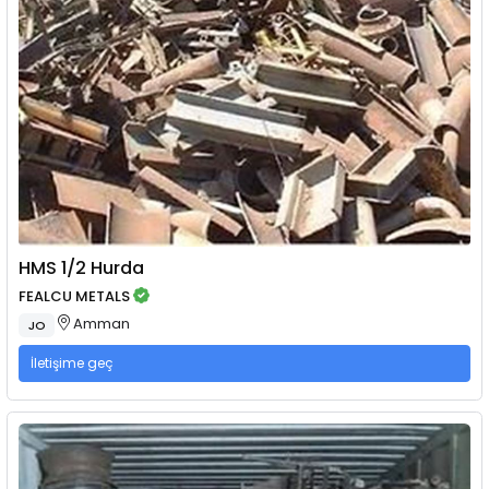
HMS 1/2 Hurda
FEALCU METALS
Amman
JO
İletişime geç