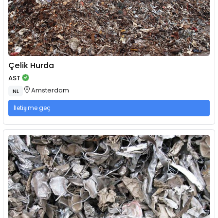
Çelik Hurda
AST
Amsterdam
NL
İletişime geç