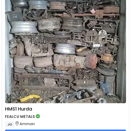
HMS1 Hurda
FEALCU METALS
Amman
JO