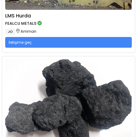
LMS Hurda
FEALCU METALS
Amman
JO
İletişime geç