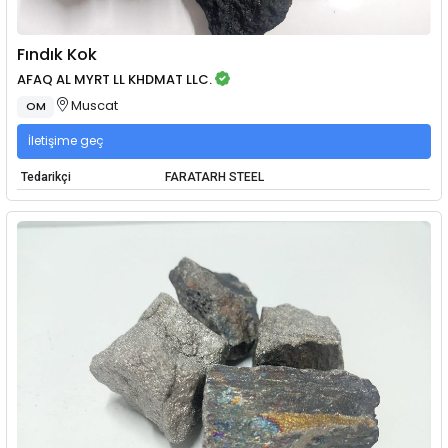
Fındık Kok
AFAQ AL MYRT LL KHDMAT LLC.
Muscat
OM
İletişime geç
Tedarikçi
FARATARH STEEL