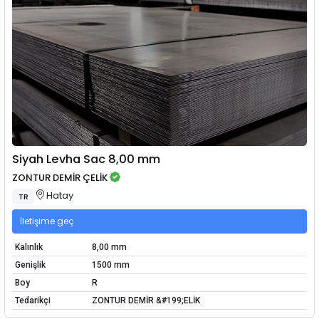
Siyah Levha Sac 8,00 mm
ZONTUR DEMİR ÇELİK
Hatay
TR
İletişime geç
Kalınlık
8,00 mm
Genişlik
1500 mm
Boy
R
Tedarikçi
ZONTUR DEMİR &#199;ELİK