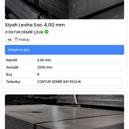
Siyah Levha Sac 4,00 mm
ZONTUR DEMİR ÇELİK
Hatay
TR
İletişime geç
Kalınlık
4,00 mm
Genişlik
2000 mm
Boy
R
Tedarikçi
ZONTUR DEMİR &#199;ELİK