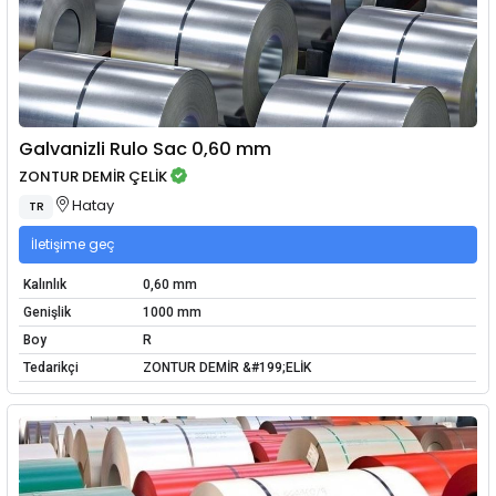
Galvanizli Rulo Sac 0,60 mm
ZONTUR DEMİR ÇELİK
Hatay
TR
İletişime geç
Kalınlık
0,60 mm
Genişlik
1000 mm
Boy
R
Tedarikçi
ZONTUR DEMİR &#199;ELİK