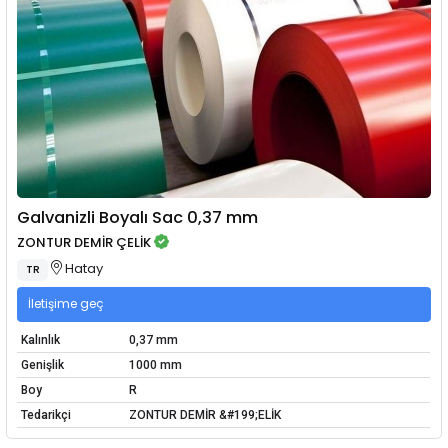
Galvanizli Boyalı Sac 0,37 mm
ZONTUR DEMİR ÇELİK
Hatay
TR
İletişime geç
Kalınlık
0,37 mm
Genişlik
1000 mm
Boy
R
Tedarikçi
ZONTUR DEMİR &#199;ELİK