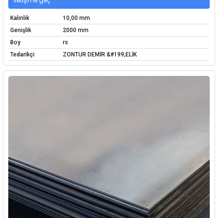
İletişime geç
Kalınlık
10,00 mm
Genişlik
2000 mm
Boy
rs
Tedarikçi
ZONTUR DEMİR &#199;ELİK