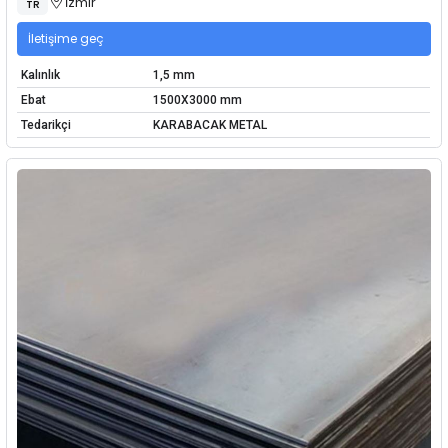
İzmir
TR
İletişime geç
Kalınlık
1,5 mm
Ebat
1500X3000 mm
Tedarikçi
KARABACAK METAL