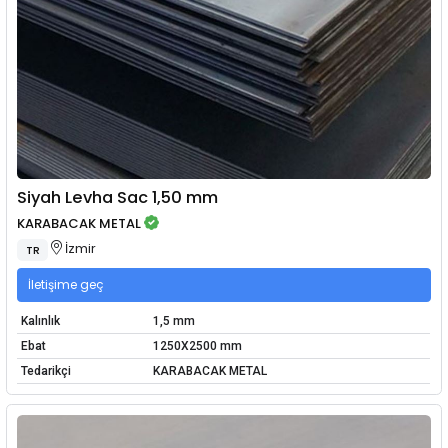
Siyah Levha Sac 1,50 mm
KARABACAK METAL
İzmir
TR
İletişime geç
Kalınlık
1,5 mm
Ebat
1250X2500 mm
Tedarikçi
KARABACAK METAL