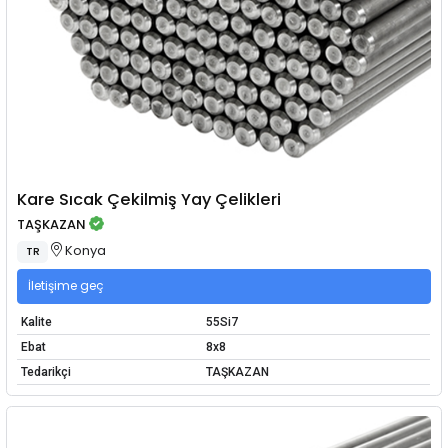
Kare Sıcak Çekilmiş Yay Çelikleri
TAŞKAZAN
Konya
TR
İletişime geç
Kalite
55Si7
Ebat
8x8
Tedarikçi
TAŞKAZAN