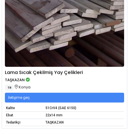
Lama Sıcak Çekilmiş Yay Çelikleri
TAŞKAZAN
Konya
TR
İletişime geç
Kalite
51CrV4 (SAE 6150)
Ebat
22x14 mm
Tedarikçi
TAŞKAZAN