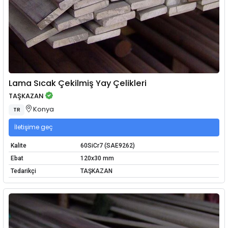
Lama Sıcak Çekilmiş Yay Çelikleri
TAŞKAZAN
Konya
TR
İletişime geç
Kalite
60SiCr7 (SAE9262)
Ebat
120x30 mm
Tedarikçi
TAŞKAZAN