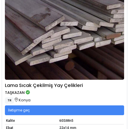
Lama Sıcak Çekilmiş Yay Çelikleri
TAŞKAZAN
Konya
TR
İletişime geç
Kalite
60SiMn5
Ebat
22x14 mm