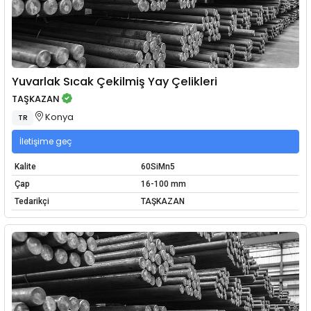
Yuvarlak Sıcak Çekilmiş Yay Çelikleri
TAŞKAZAN
Konya
TR
İletişime geç
Kalite
60SiMn5
Çap
16-100 mm
Tedarikçi
TAŞKAZAN