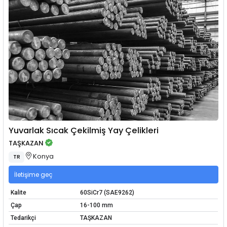
Yuvarlak Sıcak Çekilmiş Yay Çelikleri
TAŞKAZAN
Konya
TR
İletişime geç
Kalite
60SiCr7 (SAE9262)
Çap
16-100 mm
Tedarikçi
TAŞKAZAN