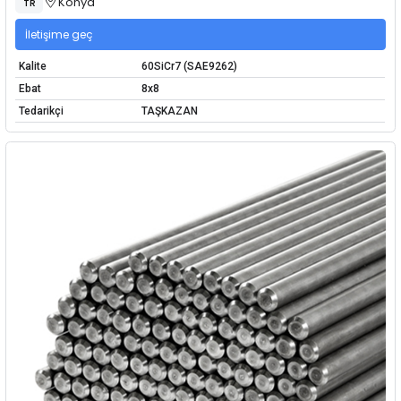
Konya
TR
İletişime geç
Kalite
60SiCr7 (SAE9262)
Ebat
8x8
Tedarikçi
TAŞKAZAN