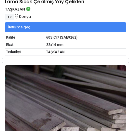
Lama Sıcak Çekilmiş Yay Çelikleri
TAŞKAZAN
Konya
TR
İletişime geç
Kalite
60SiCr7 (SAE9262)
Ebat
22x14 mm
Tedarikçi
TAŞKAZAN