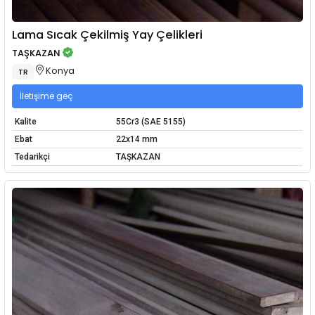
Lama Sıcak Çekilmiş Yay Çelikleri
TAŞKAZAN
Konya
TR
İletişime geç
Kalite
55Cr3 (SAE 5155)
Ebat
22x14 mm
Tedarikçi
TAŞKAZAN