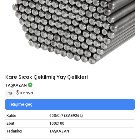
Kare Sıcak Çekilmiş Yay Çelikleri
TAŞKAZAN
Konya
TR
İletişime geç
Kalite
60SiCr7 (SAE9262)
Ebat
100x100
Tedarikçi
TAŞKAZAN