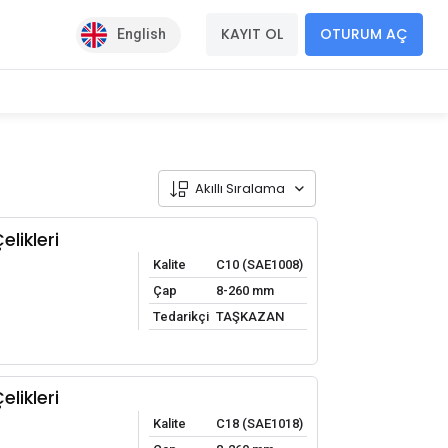
KAYIT OL
OTURUM AÇ
English
Akıllı Sıralama
likleri
Kalite
C10 (SAE1008)
Çap
8-260 mm
Tedarikçi
TAŞKAZAN
likleri
Kalite
C18 (SAE1018)