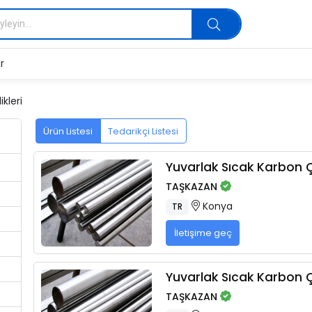
r
kleri
Ürün Listesi
Tedarikçi Listesi
Yuvarlak Sıcak Karbon Çe
TAŞKAZAN
Konya
TR
İletişime geç
Yuvarlak Sıcak Karbon Çe
TAŞKAZAN