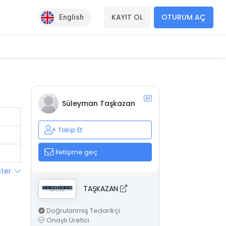
KAYIT OL
OTURUM AÇ
English
Süleyman Taşkazan
Takip Et
İletişime geç
ster
TAŞKAZAN
Doğrulanmış Tedarikçi
Onaylı Üretici