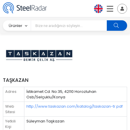
Ürünler
TAŞKAZAN
Adres
İstikamet Cd. No:35, 42110 Horozluhan
Osb/Selçuklu/Konya
Web
http://www.taskazan.com/katalog/taskazan-tr.pdf
Sitesi
Yetkili
Süleyman Taşkazan
Kişi