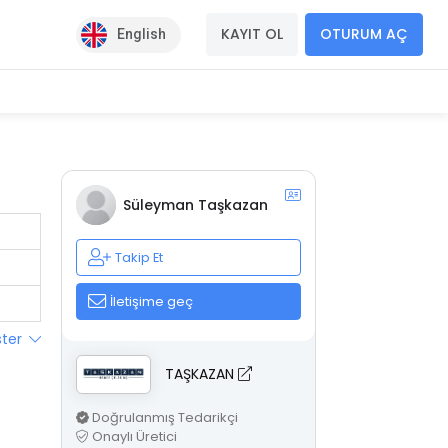
KAYIT OL
OTURUM AÇ
English
Süleyman Taşkazan
Takip Et
İletişime geç
ster
TAŞKAZAN
Doğrulanmış Tedarikçi
Onaylı Üretici