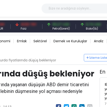
41,53 TRY
83,27 USD
6,74 USD
Faiz
Petrol(brent)
Bakır(lb)
konomi
Emlak
Sektörel
Dernek ve Kuruluşlar
Analiz
İzleme List
urda fiyatlarında düşüş bekleniyor
rında düşüş bekleniyor
En
larında yaşanan düşüşün ABD demir ticaretini
I
y
alebinin düşmesine yol açması nedeniyle
y
y
7
 - 14:13