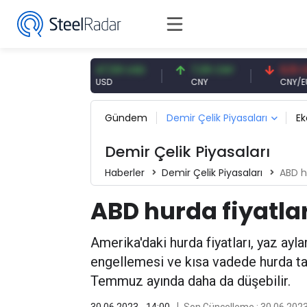
 EUR
47,59 USD
7,09 CNY
0,13 CNY
USD
CNY
CNY/EUR
Gündem
Demir Çelik Piyasaları
E
Demir Çelik Piyasaları
Haberler
Demir Çelik Piyasaları
ABD h
ABD hurda fiyatla
Amerika'daki hurda fiyatları, yaz ay
engellemesi ve kısa vadede hurda t
Temmuz ayında daha da düşebilir.
30.06.2023 - 14:00
Son Güncelleme : 30.06.2023