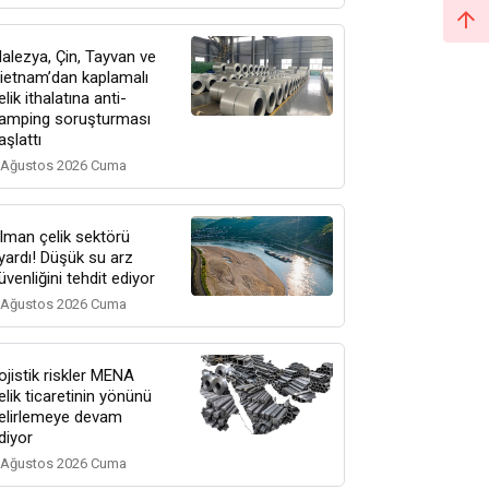
alezya, Çin, Tayvan ve
ietnam’dan kaplamalı
elik ithalatına anti-
amping soruşturması
aşlattı
 Ağustos 2026 Cuma
lman çelik sektörü
yardı! Düşük su arz
üvenliğini tehdit ediyor
 Ağustos 2026 Cuma
ojistik riskler MENA
elik ticaretinin yönünü
elirlemeye devam
diyor
 Ağustos 2026 Cuma