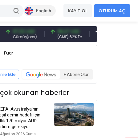
KAYIT OL
OTURUM AÇ
English
97,32 USD
96,27 USD
377,25 USD
6
Gümüş(ons)
(CME) 62% Fe
Gemi Söküm
Al
Fuar
eme Ekle
+ Abone Olun
 çok okunan haberler
EEFA :Avustralya’nın
eşil demir hedefi için
ıllık 170 milyar AUD
atırım gerekiyor
 Ağustos 2026 Cuma