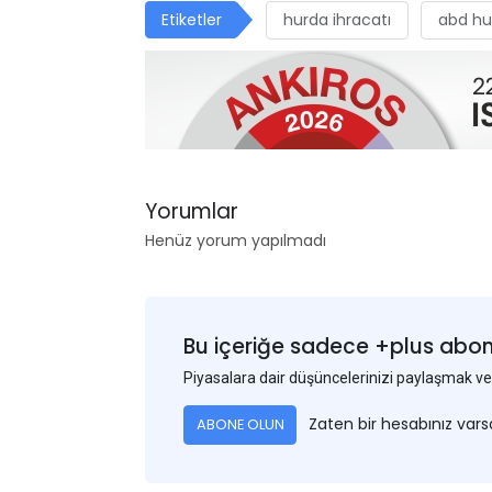
Etiketler
hurda ihracatı
abd hu
Yorumlar
Henüz yorum yapılmadı
Bu içeriğe sadece +plus abonel
Piyasalara dair düşüncelerinizi paylaşmak
Zaten bir hesabınız var
ABONE OLUN