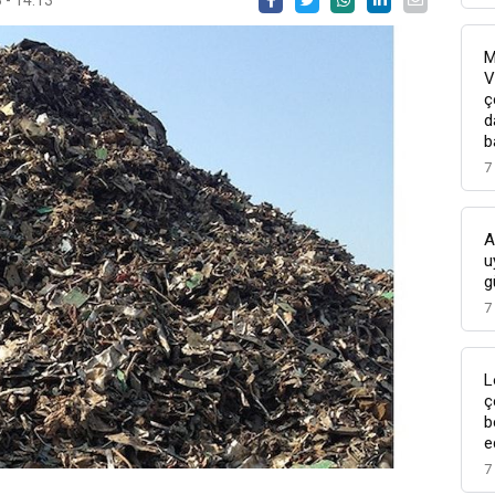
M
V
ç
d
b
7
A
u
g
7
L
ç
b
e
7