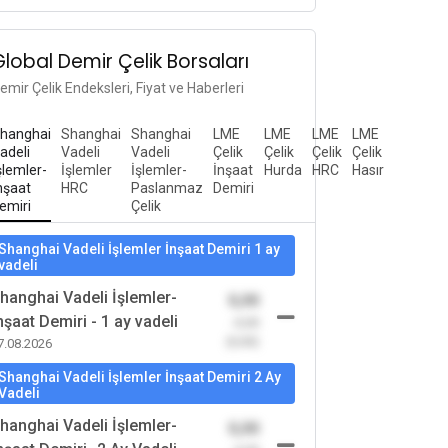
Global Demir Çelik Borsaları
emir Çelik Endeksleri, Fiyat ve Haberleri
hanghai
Shanghai
Shanghai
LME
LME
LME
LME
adeli
Vadeli
Vadeli
Çelik
Çelik
Çelik
Çelik
şlemler-
İşlemler
İşlemler-
İnşaat
Hurda
HRC
Hasır
nşaat
HRC
Paslanmaz
Demiri
emiri
Çelik
Shanghai Vadeli İşlemler İnşaat Demiri 1 ay
vadeli
hanghai Vadeli İşlemler-
0,00
nşaat Demiri - 1 ay vadeli
-0,00
(0,00)
7.08.2026
Shanghai Vadeli İşlemler İnşaat Demiri 2 Ay
Vadeli
hanghai Vadeli İşlemler-
0,00