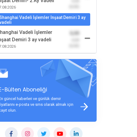
nşaat Demiri- 2 Ay Vadeli
-0,00
(0,00)
7.08.2026
Shanghai Vadeli İşlemler İnşaat Demiri 3 ay
vadeli
hanghai Vadeli İşlemler
0,00
nşaat Demiri 3 ay vadeli
-0,00
(0,00)
7.08.2026
E-Bülten Aboneliği
En güncel haberleri ve günlük demir
fiyatlarını e-posta ve sms olarak almak için
kayıt olun.