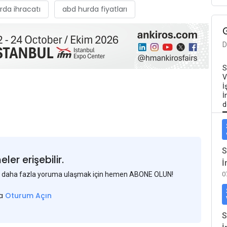
rda ihracatı
abd hurda fiyatları
D
S
V
İ
İ
d
S
er erişebilir.
İ
 ve daha fazla yoruma ulaşmak için hemen ABONE OLUN!
0
sa
Oturum Açın
S