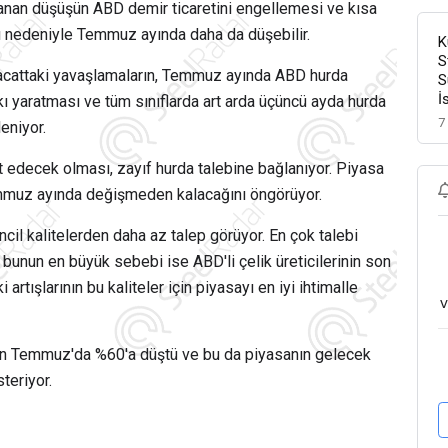
aşanan düşüşün ABD demir ticaretini engellemesi ve kısa
 nedeniyle Temmuz ayında daha da düşebilir.
K
S
ihracattaki yavaşlamaların, Temmuz ayında ABD hurda
S
İ
ı yaratması ve tüm sınıflarda art arda üçüncü ayda hurda
7
eniyor.
edecek olması, zayıf hurda talebine bağlanıyor. Piyasa
Temmuz ayında değişmeden kalacağını öngörüyor.
ncil kalitelerden daha az talep görüyor. En çok talebi
; bunun en büyük sebebi ise ABD'li çelik üreticilerinin son
rtışlarının bu kaliteler için piyasayı en iyi ihtimalle
v
en Temmuz'da %60'a düştü ve bu da piyasanın gelecek
teriyor.