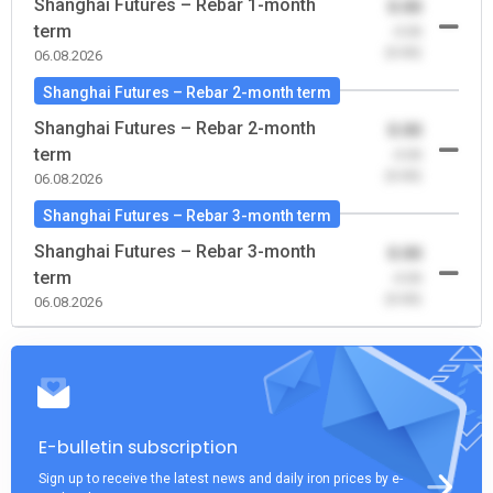
Shanghai Futures – Rebar 1-month
0.00
term
-0.00
(0.00)
06.08.2026
Shanghai Futures – Rebar 2-month term
Shanghai Futures – Rebar 2-month
0.00
term
-0.00
(0.00)
06.08.2026
Shanghai Futures – Rebar 3-month term
Shanghai Futures – Rebar 3-month
0.00
term
-0.00
(0.00)
06.08.2026
E-bulletin subscription
Sign up to receive the latest news and daily iron prices by e-