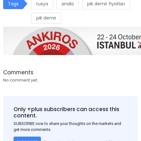
Tags
rusya
analiz
pik demir fiyatları
pik demir
Comments
No comment yet.
Only +plus subscribers can access this
content.
SUBSCRIBE now to share your thoughts on the markets and
get more comments.