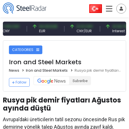
09 CNY
54.93 EUR
0.13 CNY
41.54 TRY
Y
EUR
CNY/EUR
Interest
CATEGORIES
Iron and Steel Markets
News
Iron and Steel Markets
Rusya pik demir fiyatları Ağu
Subsribe
Follow
Rusya pik demir fiyatları Ağustos
ayında düştü
Avrupa'daki üreticilerin tatil sezonu öncesinde Rus pik
demirine yönelik talep Ağustos ayında zayıf kaldı.