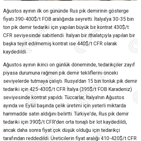
Ağustos ayının ilk on gününde Rus pik demirinin gösterge
fiyatı 390-400$/t FOB aralığında seyretti. İtalya'ya 30-35 bin
ton pik demir tedariki için yapılan büyük bir kontrat 430$/t
CFR seviyesinde sabitlendi. İtalyan bir ithalatçıyla yapılan bir
başka teyit edilmemiş kontrat ise 440$/t CFR olarak
kaydedildi.
Ağustos ayının ikinci on günlük döneminde, tedarikçiler zayıf
piyasa durumuna rağmen pik demir tekliflerini önceki
seviyelerde tutmaya çalıştı. Rusya'dan 15 bin tonluk pik demir
tedariki için 425-430$/t CFR İtalya (395$/t FOB Karadeniz)
seviyesinde kontrat yapıldı. Tüccarlar, İtalya'nın Ağustos
ayında ve Eylül başında çelik üretimi için yeterli miktarda
hammadde satın aldığını belirtti. Türkiye'de, Rus pik demir
tedariki için 390$/t CFR'den orta tonajlı bir lot kaydedildi,
ancak daha sonra fiyat çok düşük olduğu için tedarikçi
tarafından reddedildi. Üreticilerin fiyat aralığı 410-420$/t CFR