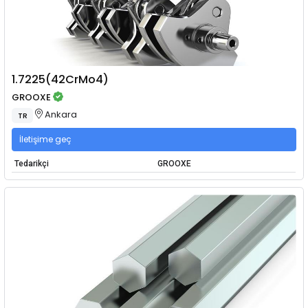
1.7225(42CrMo4)
GROOXE
Ankara
TR
İletişime geç
Tedarikçi
GROOXE