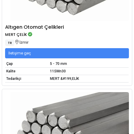
Altıgen Otomat Çelikleri
MERT ÇELİK
İzmir
TR
İletişime geç
Çap
5 - 70 mm
Kalite
11SMn30
Tedarikçi
MERT &#199;ELİK