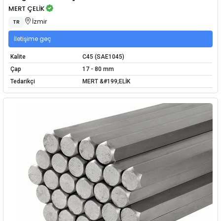
MERT ÇELİK
İzmir
TR
İletişime geç
Kalite
C45 (SAE1045)
Çap
17 - 80 mm
Tedarikçi
MERT &#199;ELİK