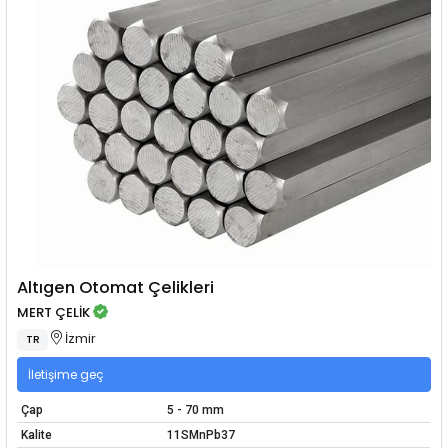
Altıgen Otomat Çelikleri
MERT ÇELİK
İzmir
TR
İletişime geç
Çap
5 - 70 mm
Kalite
11SMnPb37