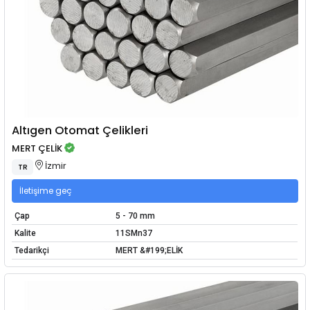
Altıgen Otomat Çelikleri
MERT ÇELİK
İzmir
TR
İletişime geç
Çap
5 - 70 mm
Kalite
11SMn37
Tedarikçi
MERT &#199;ELİK