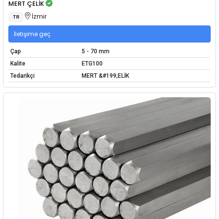
MERT ÇELİK
İzmir
TR
İletişime geç
Çap
5 - 70 mm
Kalite
ETG100
Tedarikçi
MERT &#199;ELİK