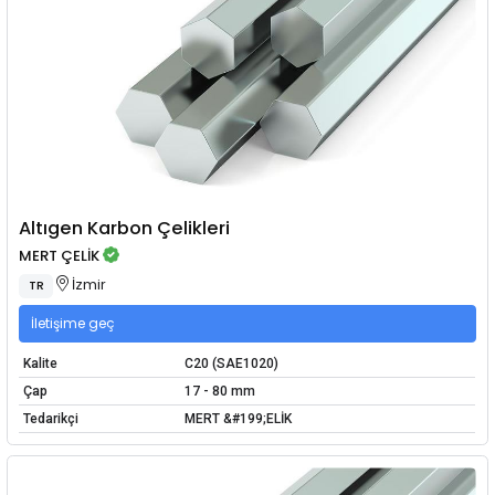
Altıgen Karbon Çelikleri
MERT ÇELİK
İzmir
TR
İletişime geç
Kalite
C20 (SAE1020)
Çap
17 - 80 mm
Tedarikçi
MERT &#199;ELİK