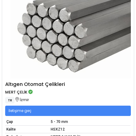
Altıgen Otomat Çelikleri
MERT ÇELİK
İzmir
TR
İletişime geç
Çap
5 - 70 mm
Kalite
HSXZ12