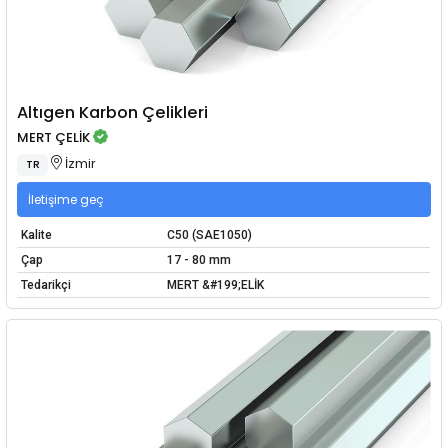
Altıgen Karbon Çelikleri
MERT ÇELİK
İzmir
TR
İletişime geç
Kalite
C50 (SAE1050)
Çap
17 - 80 mm
Tedarikçi
MERT &#199;ELİK