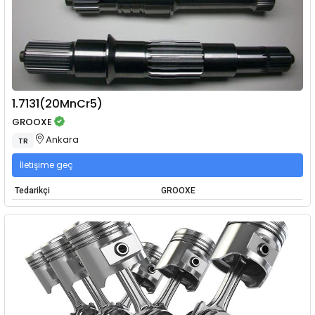
1.7131(20MnCr5)
GROOXE
Ankara
TR
İletişime geç
Tedarikçi
GROOXE