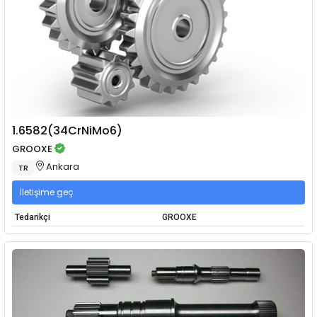
1.6582(34CrNiMo6)
GROOXE
Ankara
TR
İletişime geç
Tedarikçi
GROOXE