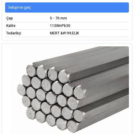
İletişime geç
Çap
5 - 70 mm
Kalite
11SMnPb30
Tedarikçi
MERT &#199;ELİK