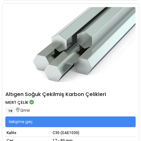
Altıgen Soğuk Çekilmiş Karbon Çelikleri
MERT ÇELİK
İzmir
TR
İletişime geç
Kalite
C30 (SAE1030)
Çap
17 - 80 mm