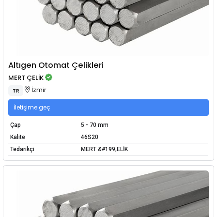
Altıgen Otomat Çelikleri
MERT ÇELİK
İzmir
TR
İletişime geç
Çap
5 - 70 mm
Kalite
46S20
Tedarikçi
MERT &#199;ELİK