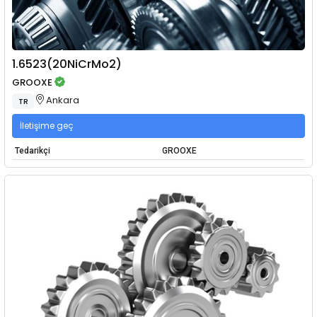
1.6523(20NiCrMo2)
GROOXE
Ankara
TR
İletişime geç
Tedarikçi
GROOXE