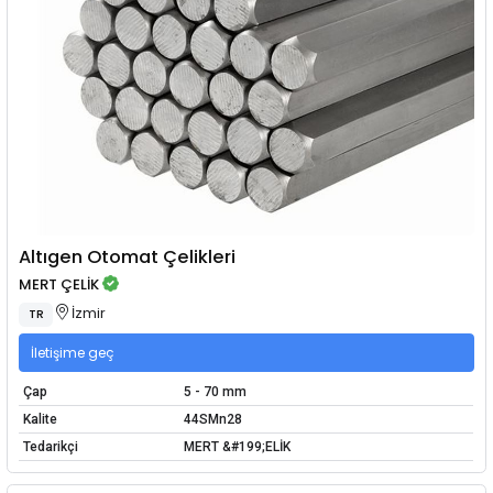
Altıgen Otomat Çelikleri
MERT ÇELİK
İzmir
TR
İletişime geç
Çap
5 - 70 mm
Kalite
44SMn28
Tedarikçi
MERT &#199;ELİK