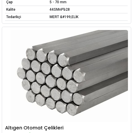
Çap
5 - 70 mm
Kalite
44SMnPb28
Tedarikçi
MERT &#199;ELİK
Altıgen Otomat Çelikleri