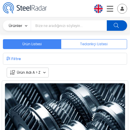
Ürünler
Ürün Listesi
Tedarikçi Listesi
Filtre
Ürün Adı A > Z