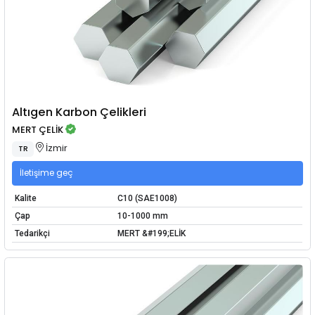
Altıgen Karbon Çelikleri
MERT ÇELİK
İzmir
TR
İletişime geç
Kalite
C10 (SAE1008)
Çap
10-1000 mm
Tedarikçi
MERT &#199;ELİK