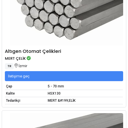
Altıgen Otomat Çelikleri
MERT ÇELİK
İzmir
TR
İletişime geç
Çap
5 - 70 mm
Kalite
HSX130
Tedarikçi
MERT &#199;ELİK