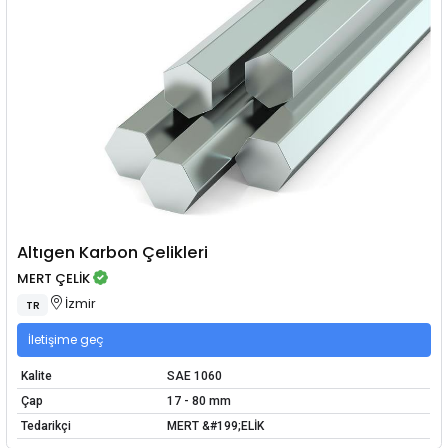
Altıgen Karbon Çelikleri
MERT ÇELİK
İzmir
TR
İletişime geç
Kalite
SAE 1060
Çap
17 - 80 mm
Tedarikçi
MERT &#199;ELİK