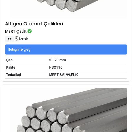
Altıgen Otomat Çelikleri
MERT ÇELİK
İzmir
TR
İletişime geç
Çap
5 - 70 mm
Kalite
HSX110
Tedarikçi
MERT &#199;ELİK