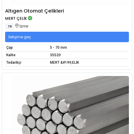
Altıgen Otomat Çelikleri
MERT ÇELİK
İzmir
TR
İletişime geç
Çap
5 - 70 mm
Kalite
35S20
Tedarikçi
MERT &#199;ELİK