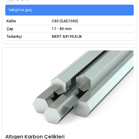
İletişime geç
Kalite
C40 (SAE1040)
Çap
17 - 80 mm
Tedarikçi
MERT &#199;ELİK
Altıgen Karbon Çelikleri