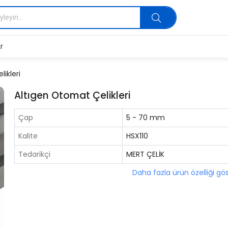
r
ikleri
Altıgen Otomat Çelikleri
Çap
5 - 70 mm
Kalite
HSX110
Tedarikçi
MERT ÇELİK
Daha fazla ürün özelliği gö