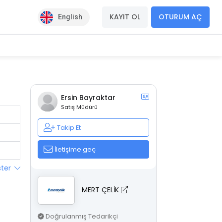
KAYIT OL
OTURUM AÇ
English
Ersin Bayraktar
Satış Müdürü
Takip Et
İletişime geç
ster
MERT ÇELİK
Doğrulanmış Tedarikçi