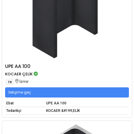
UPE AA 100
KOCAER ÇELİK
İzmir
TR
İletişime geç
Ebat
UPE AA 100
Tedarikçi
KOCAER &#199;ELİK