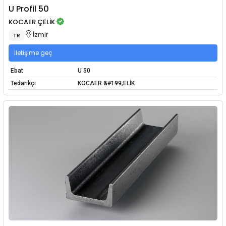
U Profil 50
KOCAER ÇELİK
İzmir
TR
İletişime geç
Ebat
U 50
Tedarikçi
KOCAER &#199;ELİK