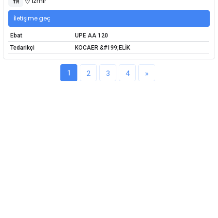
İzmir
TR
İletişime geç
Ebat
UPE AA 120
Tedarikçi
KOCAER &#199;ELİK
1
2
3
4
»