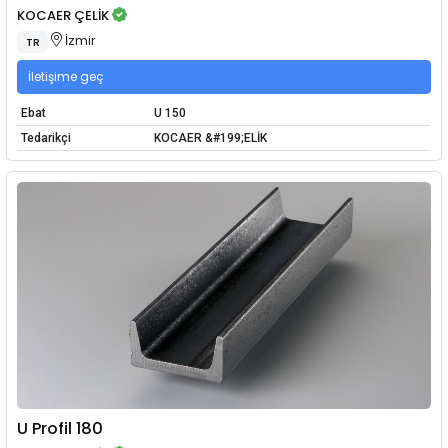
KOCAER ÇELİK
İzmir
TR
İletişime geç
Ebat
U 150
Tedarikçi
KOCAER &#199;ELİK
U Profil 180