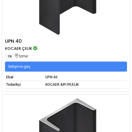
UPN 40
KOCAER ÇELİK
İzmir
TR
İletişime geç
Ebat
UPN 40
Tedarikçi
KOCAER &#199;ELİK