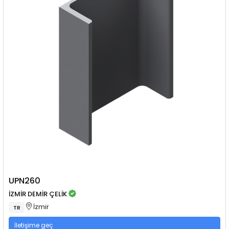
UPN260
İZMİR DEMİR ÇELİK
İzmir
TR
İletişime geç