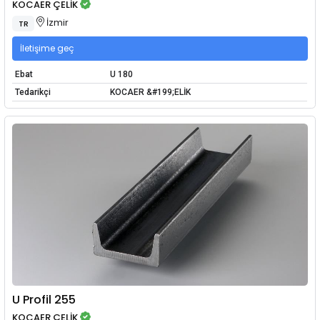
KOCAER ÇELİK
İzmir
TR
İletişime geç
Ebat
U 180
Tedarikçi
KOCAER &#199;ELİK
U Profil 255
KOCAER ÇELİK