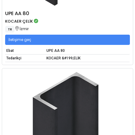
UPE AA 80
KOCAER ÇELİK
İzmir
TR
İletişime geç
Ebat
UPE AA 80
Tedarikçi
KOCAER &#199;ELİK