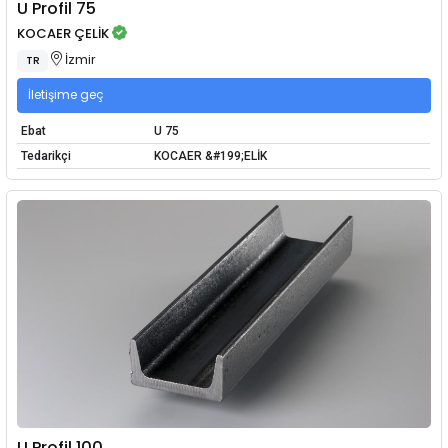
U Profil 75
KOCAER ÇELİK
İzmir
TR
İletişime geç
Ebat
U 75
Tedarikçi
KOCAER &#199;ELİK
U Profil 100