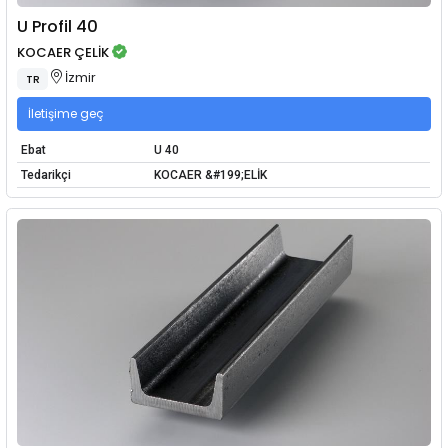
U Profil 40
KOCAER ÇELİK
İzmir
TR
İletişime geç
Ebat
U 40
Tedarikçi
KOCAER &#199;ELİK