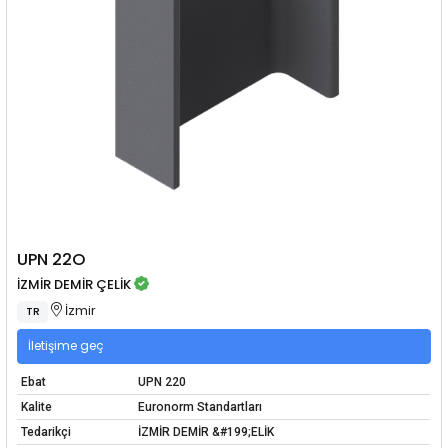
UPN 22O
İZMİR DEMİR ÇELİK
İzmir
TR
İletişime geç
Ebat
UPN 220
Kalite
Euronorm Standartları
Tedarikçi
İZMİR DEMİR &#199;ELİK