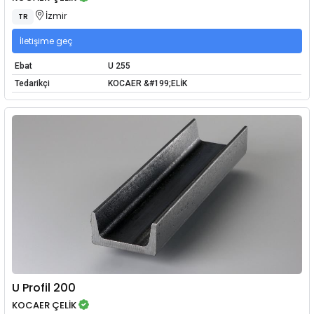
İzmir
TR
İletişime geç
Ebat
U 255
Tedarikçi
KOCAER &#199;ELİK
U Profil 200
KOCAER ÇELİK