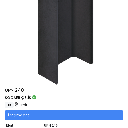
UPN 240
KOCAER ÇELİK
İzmir
TR
İletişime geç
Ebat
UPN 240