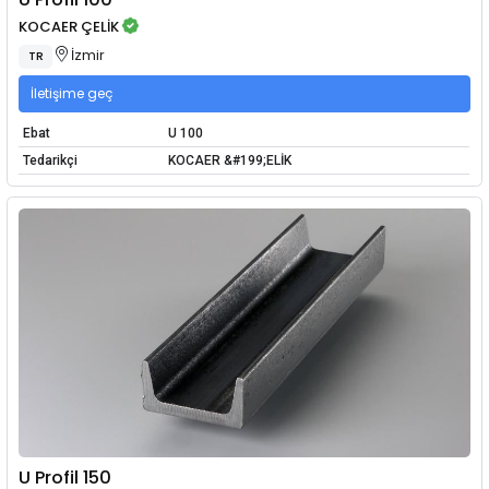
KOCAER ÇELİK
İzmir
TR
İletişime geç
Ebat
U 100
Tedarikçi
KOCAER &#199;ELİK
U Profil 150