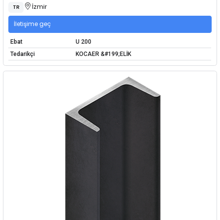
İzmir
TR
İletişime geç
Ebat
U 200
Tedarikçi
KOCAER &#199;ELİK