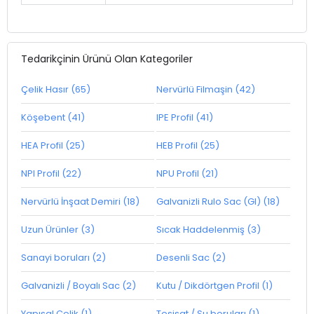
Tedarikçinin Ürünü Olan Kategoriler
Çelik Hasır (65)
Nervürlü Filmaşin (42)
Köşebent (41)
IPE Profil (41)
HEA Profil (25)
HEB Profil (25)
NPI Profil (22)
NPU Profil (21)
Nervürlü İnşaat Demiri (18)
Galvanizli Rulo Sac (GI) (18)
Uzun Ürünler (3)
Sıcak Haddelenmiş (3)
Sanayi boruları (2)
Desenli Sac (2)
Galvanizli / Boyalı Sac (2)
Kutu / Dikdörtgen Profil (1)
Yapısal Çelik (1)
Tesisat / Su boruları (1)