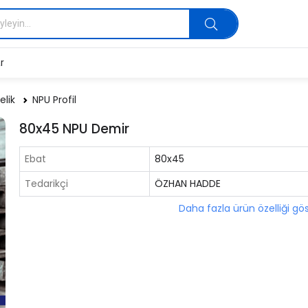
r
elik
NPU Profil
80x45 NPU Demir
Ebat
80x45
Tedarikçi
ÖZHAN HADDE
Daha fazla ürün özelliği gö