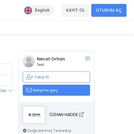
KAYIT OL
OTURUM AÇ
English
Necat Orhan
Test
Takip Et
İletişime geç
ster
ÖZHAN HADDE
Doğrulanmış Tedarikçi