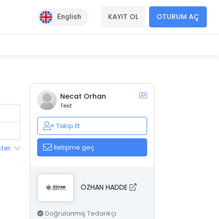
KAYIT OL
OTURUM AÇ
English
Necat Orhan
Test
Takip Et
İletişime geç
ster
ÖZHAN HADDE
Doğrulanmış Tedarikçi