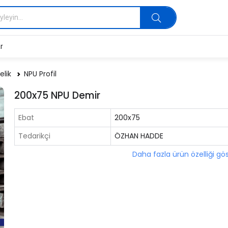
r
elik
NPU Profil
200x75 NPU Demir
Ebat
200x75
Tedarikçi
ÖZHAN HADDE
Daha fazla ürün özelliği gö