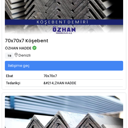
70x70x7 Köşebent
ÖZHAN HADDE
Denizli
TR
İletişime geç
Ebat
70x70x7
Tedarikçi
&#214;ZHAN HADDE