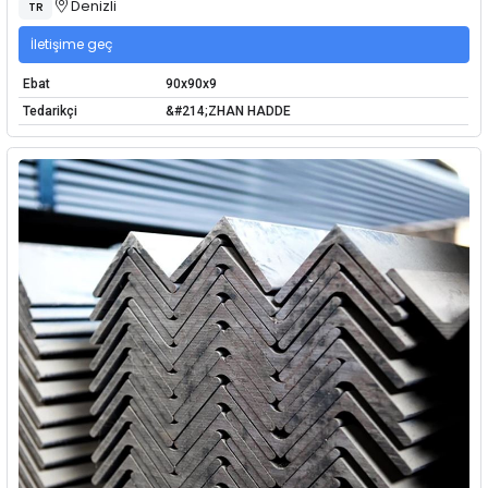
Denizli
TR
İletişime geç
Ebat
90x90x9
Tedarikçi
&#214;ZHAN HADDE