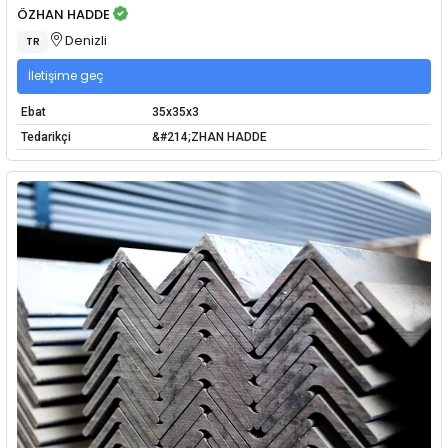
ÖZHAN HADDE
Denizli
TR
İletişime geç
Ebat
35x35x3
Tedarikçi
&#214;ZHAN HADDE