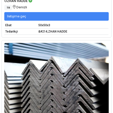
ÖZHAN HADDE
Denizli
TR
İletişime geç
Ebat
50x50x3
Tedarikçi
&#214;ZHAN HADDE