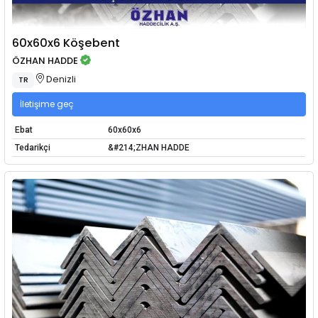
60x60x6 Köşebent
ÖZHAN HADDE
Denizli
TR
İletişime geç
Ebat
60x60x6
Tedarikçi
&#214;ZHAN HADDE