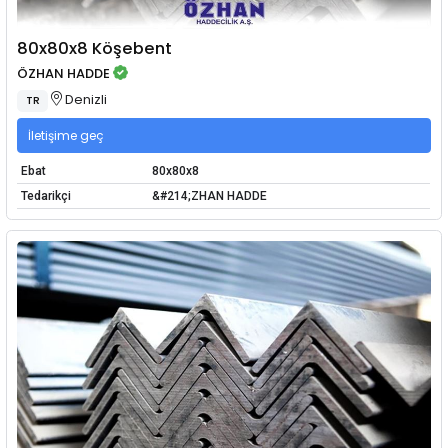
80x80x8 Köşebent
ÖZHAN HADDE
Denizli
TR
İletişime geç
Ebat
80x80x8
Tedarikçi
&#214;ZHAN HADDE