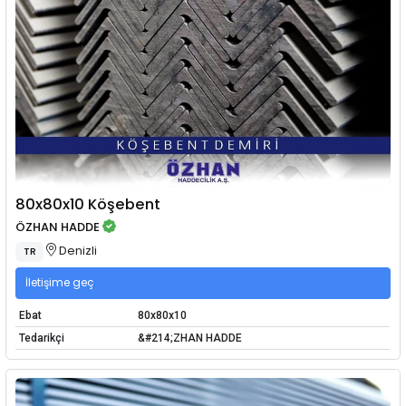
80x80x10 Köşebent
ÖZHAN HADDE
Denizli
TR
İletişime geç
Ebat
80x80x10
Tedarikçi
&#214;ZHAN HADDE