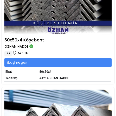
50x50x4 Köşebent
ÖZHAN HADDE
Denizli
TR
İletişime geç
Ebat
50x50x4
Tedarikçi
&#214;ZHAN HADDE