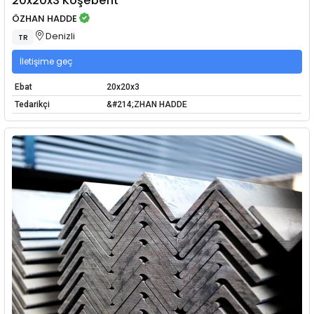
20x20x3 Köşebent
ÖZHAN HADDE
Denizli
TR
İletişime geç
Ebat
20x20x3
Tedarikçi
&#214;ZHAN HADDE