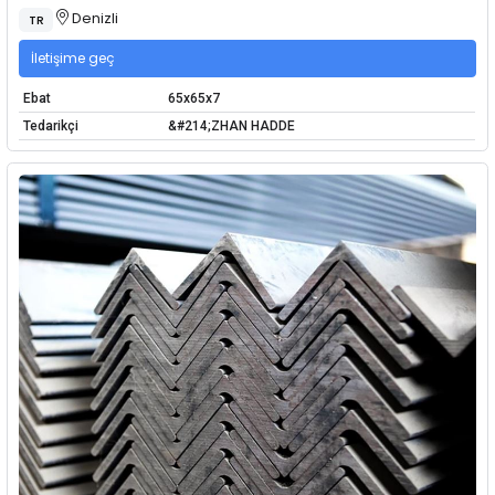
Denizli
TR
İletişime geç
Ebat
65x65x7
Tedarikçi
&#214;ZHAN HADDE