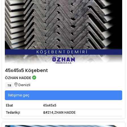
45x45x5 Köşebent
ÖZHAN HADDE
Denizli
TR
İletişime geç
Ebat
45x45x5
Tedarikçi
&#214;ZHAN HADDE