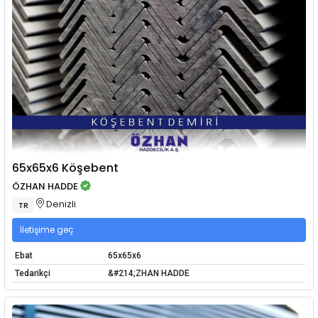
65x65x6 Köşebent
ÖZHAN HADDE
Denizli
TR
İletişime geç
Ebat
65x65x6
Tedarikçi
&#214;ZHAN HADDE