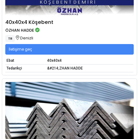
40x40x4 Köşebent
ÖZHAN HADDE
Denizli
TR
İletişime geç
Ebat
40x40x4
Tedarikçi
&#214;ZHAN HADDE