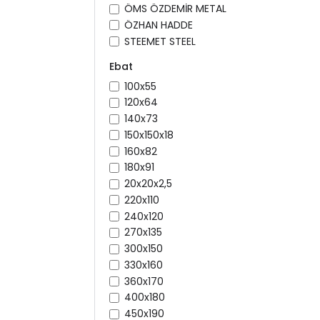
ÖMS ÖZDEMİR METAL
ÖZHAN HADDE
STEEMET STEEL
Ebat
100x55
120x64
140x73
150x150x18
160x82
180x91
20x20x2,5
220x110
240x120
270x135
300x150
330x160
360x170
400x180
450x190