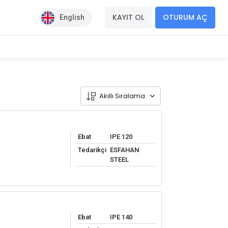
KAYIT OL
OTURUM AÇ
English
Akıllı Sıralama
Ebat
IPE 120
Tedarikçi
ESFAHAN
STEEL
Ebat
IPE 140