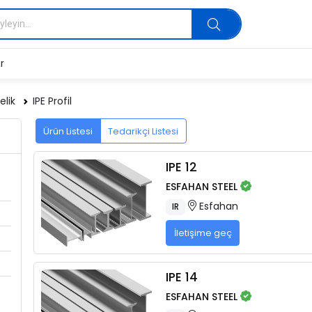
r
elik
IPE Profil
Ürün Listesi
Tedarikçi Listesi
IPE 12
ESFAHAN STEEL
Esfahan
IR
İletişime geç
IPE 14
ESFAHAN STEEL