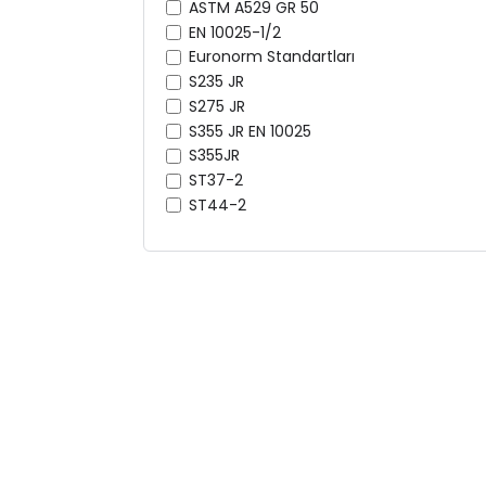
ASTM A529 GR 50
EN 10025-1/2
Euronorm Standartları
S235 JR
S275 JR
S355 JR EN 10025
S355JR
ST37-2
ST44-2