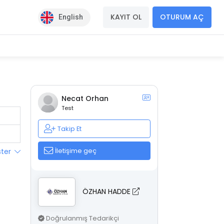
KAYIT OL
OTURUM AÇ
English
Necat Orhan
Test
Takip Et
İletişime geç
ster
ÖZHAN HADDE
Doğrulanmış Tedarikçi