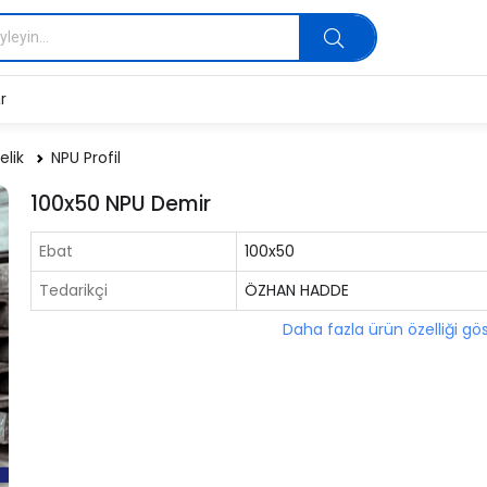
r
elik
NPU Profil
100x50 NPU Demir
Ebat
100x50
Tedarikçi
ÖZHAN HADDE
Daha fazla ürün özelliği gö