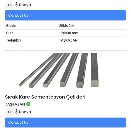
Konya
TR
Contact Us
Grade
20MoCr4
Size
120x30 mm
Tedarikçi
TAŞKAZAN
Sıcak Kare Sementasyon Çelikleri
TAŞKAZAN
Konya
TR
Contact Us