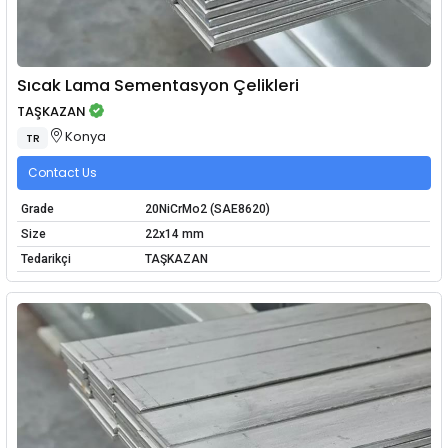
Sıcak Lama Sementasyon Çelikleri
TAŞKAZAN
Konya
TR
Contact Us
Grade
20NiCrMo2 (SAE8620)
Size
22x14 mm
Tedarikçi
TAŞKAZAN