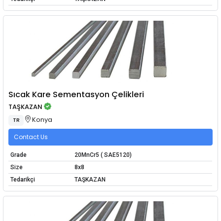
Sıcak Kare Sementasyon Çelikleri
TAŞKAZAN
Konya
TR
Contact Us
Grade
20MnCr5 ( SAE5120)
Size
8x8
Tedarikçi
TAŞKAZAN