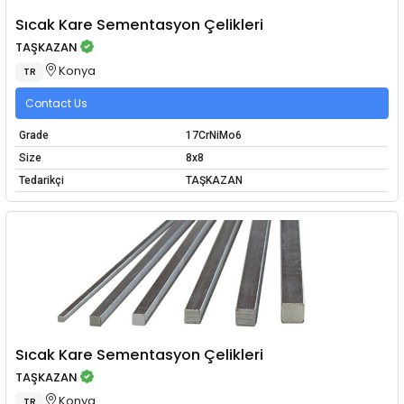
Sıcak Kare Sementasyon Çelikleri
TAŞKAZAN
Konya
TR
Contact Us
Grade
17CrNiMo6
Size
8x8
Tedarikçi
TAŞKAZAN
Sıcak Kare Sementasyon Çelikleri
TAŞKAZAN
Konya
TR