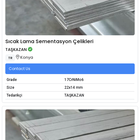
Sıcak Lama Sementasyon Çelikleri
TAŞKAZAN
Konya
TR
Contact Us
Grade
17CrNiMo6
Size
22x14 mm
Tedarikçi
TAŞKAZAN