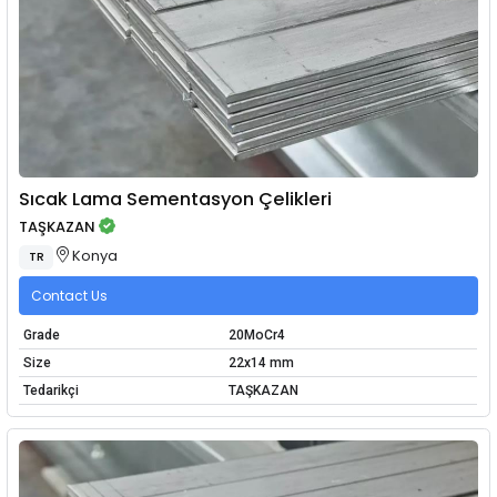
Sıcak Lama Sementasyon Çelikleri
TAŞKAZAN
Konya
TR
Contact Us
Grade
20MoCr4
Size
22x14 mm
Tedarikçi
TAŞKAZAN