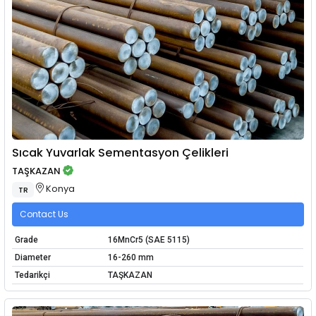
Sıcak Yuvarlak Sementasyon Çelikleri
TAŞKAZAN
Konya
TR
Contact Us
Grade
16MnCr5 (SAE 5115)
Diameter
16-260 mm
Tedarikçi
TAŞKAZAN