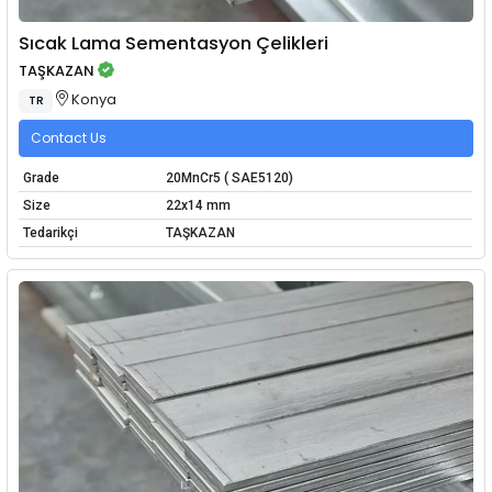
Sıcak Lama Sementasyon Çelikleri
TAŞKAZAN
Konya
TR
Contact Us
Grade
20MnCr5 ( SAE5120)
Size
22x14 mm
Tedarikçi
TAŞKAZAN