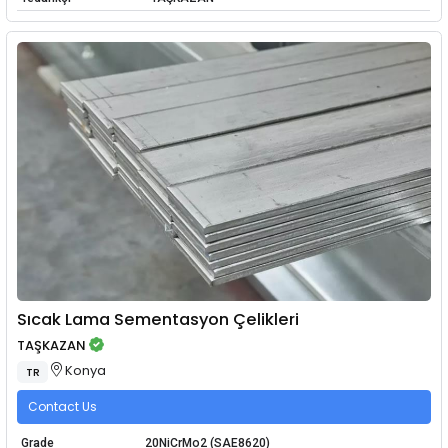
Sıcak Lama Sementasyon Çelikleri
TAŞKAZAN
Konya
TR
Contact Us
Grade
20NiCrMo2 (SAE8620)