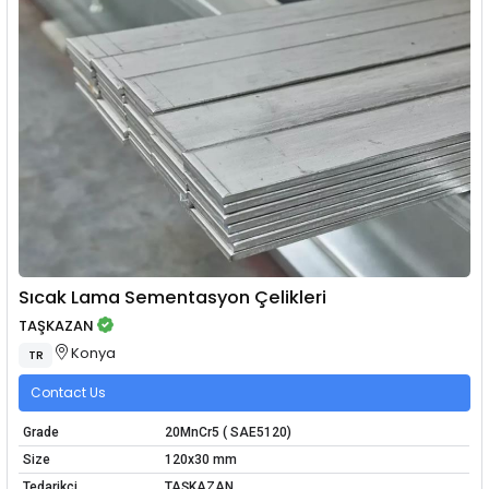
Sıcak Lama Sementasyon Çelikleri
TAŞKAZAN
Konya
TR
Contact Us
Grade
20MnCr5 ( SAE5120)
Size
120x30 mm
Tedarikçi
TAŞKAZAN