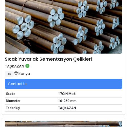
Sıcak Yuvarlak Sementasyon Çelikleri
TAŞKAZAN
Konya
TR
Contact Us
Grade
17CrNiMo6
Diameter
16-260 mm
Tedarikçi
TAŞKAZAN