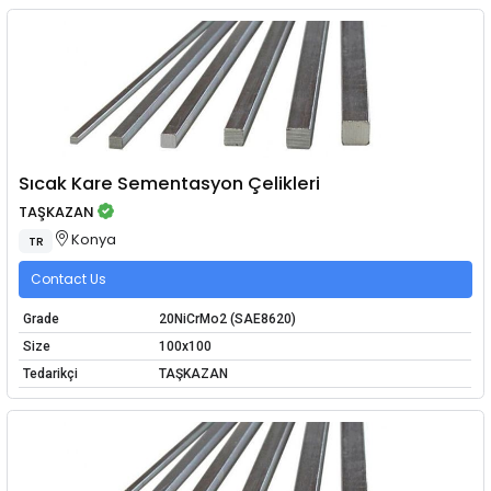
Sıcak Kare Sementasyon Çelikleri
TAŞKAZAN
Konya
TR
Contact Us
Grade
20NiCrMo2 (SAE8620)
Size
100x100
Tedarikçi
TAŞKAZAN