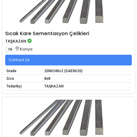
Sıcak Kare Sementasyon Çelikleri
TAŞKAZAN
Konya
TR
Contact Us
Grade
20NiCrMo2 (SAE8620)
Size
8x8
Tedarikçi
TAŞKAZAN