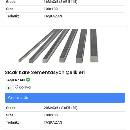
Grade
16MnCr5 (SAE 5115)
Size
100x100
Tedarikçi
TAŞKAZAN
Sıcak Kare Sementasyon Çelikleri
TAŞKAZAN
Konya
TR
Contact Us
Grade
20MnCr5 ( SAE5120)
Size
100x100
Tedarikçi
TAŞKAZAN