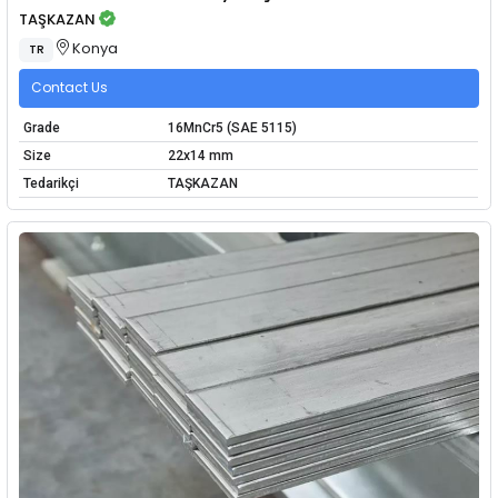
TAŞKAZAN
Konya
TR
Contact Us
Grade
16MnCr5 (SAE 5115)
Size
22x14 mm
Tedarikçi
TAŞKAZAN