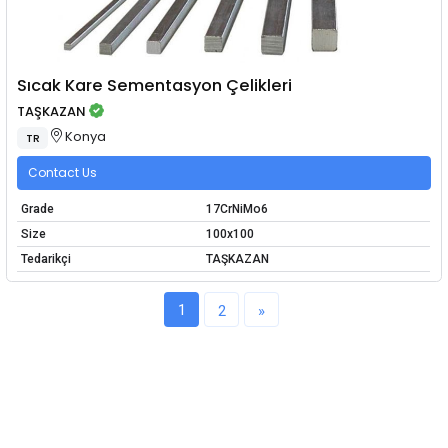
Sıcak Kare Sementasyon Çelikleri
TAŞKAZAN
Konya
TR
Contact Us
Grade
17CrNiMo6
Size
100x100
Tedarikçi
TAŞKAZAN
1
2
»