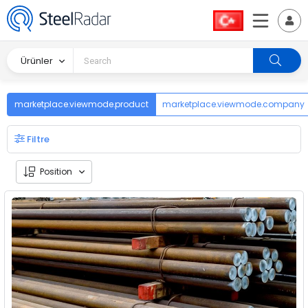
Ürünler
marketplace.viewmode.product
marketplace.viewmode.company
Filtre
Position