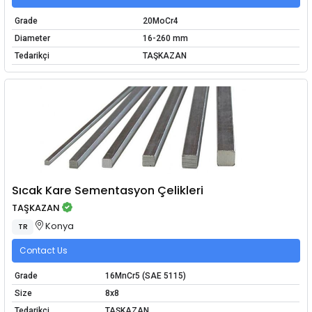
Grade
20MoCr4
Diameter
16-260 mm
Tedarikçi
TAŞKAZAN
Sıcak Kare Sementasyon Çelikleri
TAŞKAZAN
Konya
TR
Contact Us
Grade
16MnCr5 (SAE 5115)
Size
8x8
Tedarikçi
TAŞKAZAN