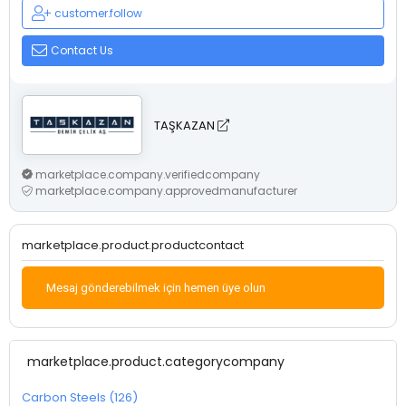
customer.follow
Contact Us
TAŞKAZAN
marketplace.company.verifiedcompany
marketplace.company.approvedmanufacturer
marketplace.product.productcontact
Mesaj gönderebilmek için hemen üye olun
marketplace.product.categorycompany
Carbon Steels (126)