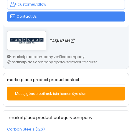
customer.follow
Contact Us
TAŞKAZAN
marketplace.company.verifiedcompany
marketplace.company.approvedmanufacturer
marketplace.product.productcontact
Mesaj gönderebilmek için hemen üye olun
marketplace.product.categorycompany
Carbon Steels (126)