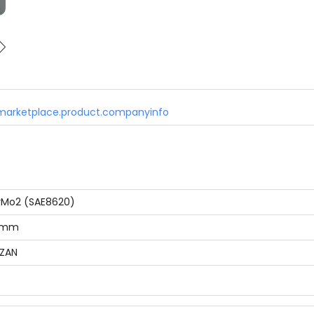
marketplace.product.companyinfo
rMo2 (SAE8620)
4 mm
ZAN