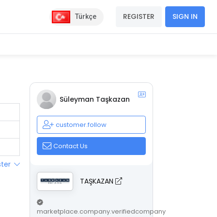
REGISTER
SIGN IN
Türkçe
Süleyman Taşkazan
customer.follow
Contact Us
ster
TAŞKAZAN
marketplace.company.verifiedcompany