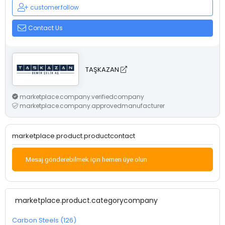
customer.follow
Contact Us
TAŞKAZAN
marketplace.company.verifiedcompany
marketplace.company.approvedmanufacturer
marketplace.product.productcontact
Mesaj gönderebilmek için hemen üye olun
marketplace.product.categorycompany
Carbon Steels (126)