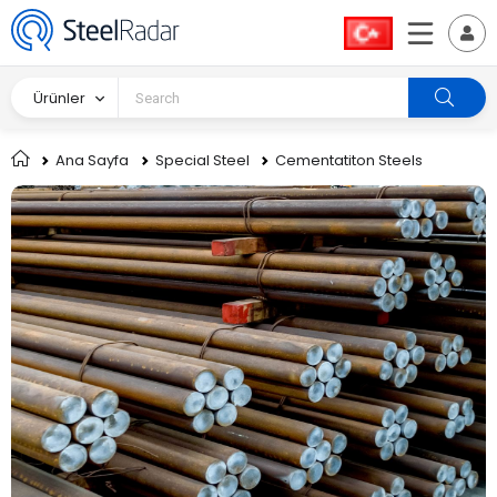
Ürünler
Ana Sayfa
Special Steel
Cementatiton Steels