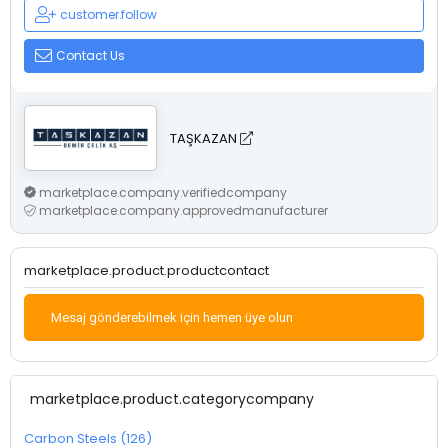
customer.follow
Contact Us
TAŞKAZAN
marketplace.company.verifiedcompany
marketplace.company.approvedmanufacturer
marketplace.product.productcontact
Mesaj gönderebilmek için hemen üye olun
marketplace.product.categorycompany
Carbon Steels (126)