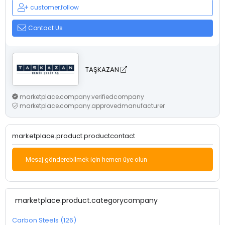
customer.follow
Contact Us
TAŞKAZAN
marketplace.company.verifiedcompany
marketplace.company.approvedmanufacturer
marketplace.product.productcontact
Mesaj gönderebilmek için hemen üye olun
marketplace.product.categorycompany
Carbon Steels (126)