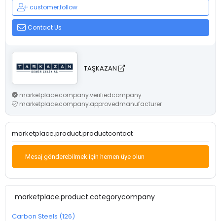
customer.follow
Contact Us
TAŞKAZAN
marketplace.company.verifiedcompany
marketplace.company.approvedmanufacturer
marketplace.product.productcontact
Mesaj gönderebilmek için hemen üye olun
marketplace.product.categorycompany
Carbon Steels (126)