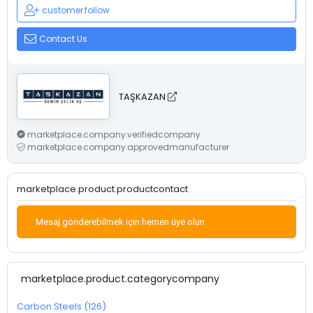
customer.follow
Contact Us
TAŞKAZAN
marketplace.company.verifiedcompany
marketplace.company.approvedmanufacturer
marketplace.product.productcontact
Mesaj gönderebilmek için hemen üye olun
marketplace.product.categorycompany
Carbon Steels (126)