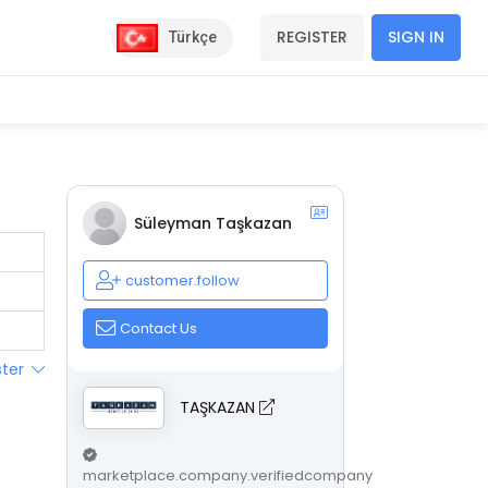
REGISTER
SIGN IN
Türkçe
Süleyman Taşkazan
customer.follow
Contact Us
ster
TAŞKAZAN
marketplace.company.verifiedcompany