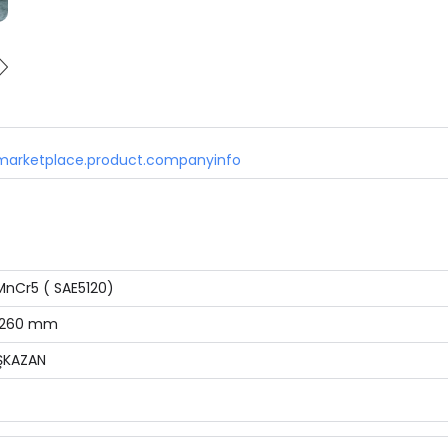
marketplace.product.companyinfo
nCr5 ( SAE5120)
-260 mm
ŞKAZAN