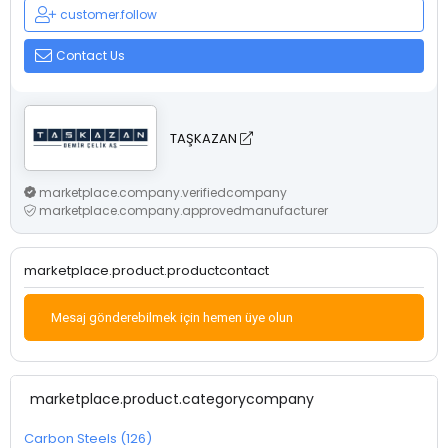
customer.follow
Contact Us
TAŞKAZAN
marketplace.company.verifiedcompany
marketplace.company.approvedmanufacturer
marketplace.product.productcontact
Mesaj gönderebilmek için hemen üye olun
marketplace.product.categorycompany
Carbon Steels (126)