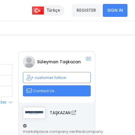
REGISTER
SIGN IN
Türkçe
Süleyman Taşkazan
customer.follow
Contact Us
ster
TAŞKAZAN
marketplace.company.verifiedcompany