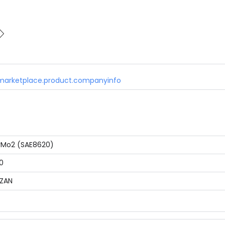
marketplace.product.companyinfo
rMo2 (SAE8620)
0
ZAN