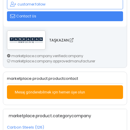
customer.follow
Contact Us
TAŞKAZAN
marketplace.company.verifiedcompany
marketplace.company.approvedmanufacturer
marketplace.product.productcontact
Mesaj gönderebilmek için hemen üye olun
marketplace.product.categorycompany
Carbon Steels (126)