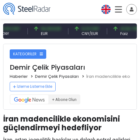
 CNY
54,93 EUR
0,13 CNY
41,54 TRY
EUR
CNY/EUR
Faiz
KATEGORİLER
Demir Çelik Piyasaları
Haberler
Demir Çelik Piyasaları
İran madencilikle ekonomi
İzleme Listeme Ekle
+ Abone Olun
İran madencilikle ekonomisini
güçlendirmeyi hedefliyor
İran, artan jeopolitik baskılar ve dalgalı petrol gelirleri