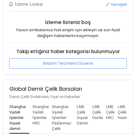
Genişlet
İzleme Listesi
İzleme listeniz boş
Favori emtialarınızı hızlı erişim için ekleyin ve son fiyat
değişim haberlerini kaçırmayın.
Takip ettiğiniz haber kategorisi bulunmuyor
Bildirim Tercihlerini Düzenle
Global Demir Çelik Borsaları
Demir Çelik Endeksleri, Fiyat ve Haberleri
Shanghai
Shanghai
Shanghai
LME
LME
LME
LME
Vadeli
Vadeli
Vadeli
Çelik
Çelik
Çelik
Çelik
İşlemler-
İşlemler
İşlemler-
İnşaat
Hurda
HRC
Hasır
İnşaat
HRC
Paslanmaz
Demiri
demiri
Çelik