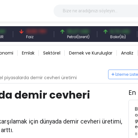
41,53 TRY
83,27 USD
6,74 USD
97,3
Faiz
Petrol(brent)
Bakır(lb)
Gümü
konomi
Emlak
Sektörel
Dernek ve Kuruluşlar
Analiz
İzleme List
el piyasalarda demir cevheri üretimi
da demir cevheri
En
B
o
 karşılamak için dünyada demir cevheri üretimi,
g
e
arttı.
8