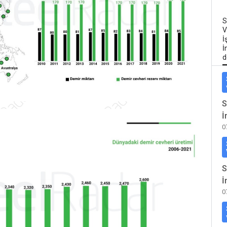
S
V
İ
İ
d
S
İ
0
S
İ
0