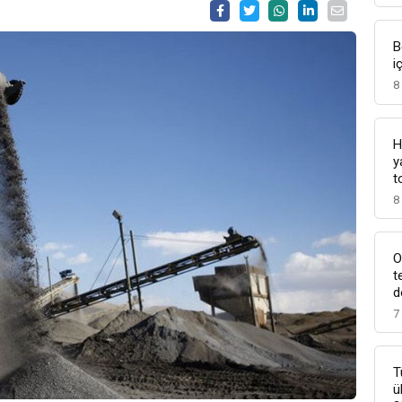
B
i
8
H
y
t
8
O
t
d
7
T
ü