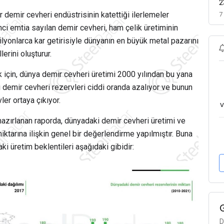
2
 demir cevheri endüstrisinin katettiği ilerlemeler
7
nci emtia sayılan demir cevheri,
ham çelik üretiminin
trilyonlarca kar getirisiyle dünyanın en büyük metal pazarını
erini oluşturur.
ak için, dünya demir cevheri üretimi 2000 yılından bu yana
i demir cevheri rezervleri ciddi oranda azalıyor ve bunun
er ortaya çıkıyor.
v
azırlanan raporda, dünyadaki demir cevheri üretimi ve
miktarına ilişkin genel bir değerlendirme yapılmıştır. Buna
ki üretim beklentileri aşağıdaki gibidir:
D