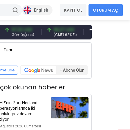
KAYIT OL
OTURUM AÇ
English
2 USD
96,27 USD
377,25 USD
6.089
ş(ons)
(CME) 62% Fe
Gemi Söküm
Altın(gr
Fuar
eme Ekle
+ Abone Olun
 çok okunan haberler
HP’nin Port Hedland
perasyonlarında iki
ünlük grev devam
diyor
 Ağustos 2026 Cumartesi