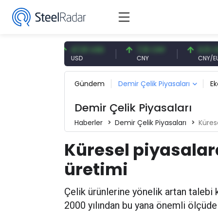
R
47,61 USD
7,10 CNY
0,13 CNY
USD
CNY
CNY/EUR
Gündem
Demir Çelik Piyasaları
E
Demir Çelik Piyasaları
Haberler
Demir Çelik Piyasaları
Küres
Küresel piyasalar
üretimi
Çelik ürünlerine yönelik artan talebi
2000 yılından bu yana önemli ölçüde 