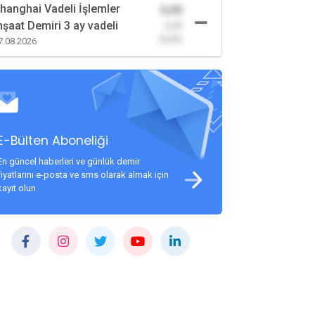
hanghai Vadeli İşlemler
0,00
nşaat Demiri 3 ay vadeli
-0,00
(0,00)
7.08.2026
E-Bülten Aboneliği
En güncel haberleri ve günlük demir
fiyatlarını e-posta ve sms olarak almak için
kayıt olun.