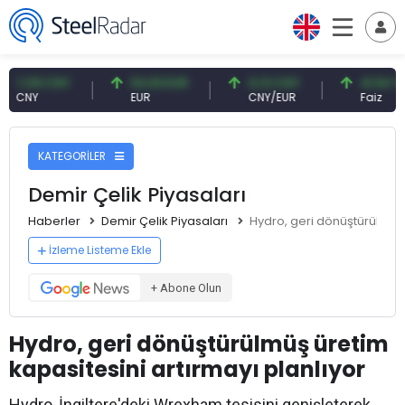
09 CNY
54,93 EUR
0,13 CNY
41,54 TRY
Y
EUR
CNY/EUR
Faiz
KATEGORİLER
Demir Çelik Piyasaları
Haberler
Demir Çelik Piyasaları
Hydro, geri dönüştürülmüş 
İzleme Listeme Ekle
+ Abone Olun
Hydro, geri dönüştürülmüş üretim
kapasitesini artırmayı planlıyor
Hydro, İngiltere'deki Wrexham tesisini genişleterek