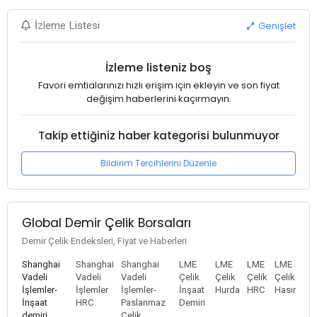
Genişlet
İzleme Listesi
İzleme listeniz boş
Favori emtialarınızı hızlı erişim için ekleyin ve son fiyat
değişim haberlerini kaçırmayın.
Takip ettiğiniz haber kategorisi bulunmuyor
Bildirim Tercihlerini Düzenle
Global Demir Çelik Borsaları
Demir Çelik Endeksleri, Fiyat ve Haberleri
Shanghai
Shanghai
Shanghai
LME
LME
LME
LME
Vadeli
Vadeli
Vadeli
Çelik
Çelik
Çelik
Çelik
İşlemler-
İşlemler
İşlemler-
İnşaat
Hurda
HRC
Hasır
İnşaat
HRC
Paslanmaz
Demiri
demiri
Çelik