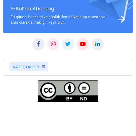
E-Bülten Aboneliği
En güncel haberleri ve günlük demir fiyatlarını e-posta ve
sms olarak almak için kayıt olun.
KATEGORİLER