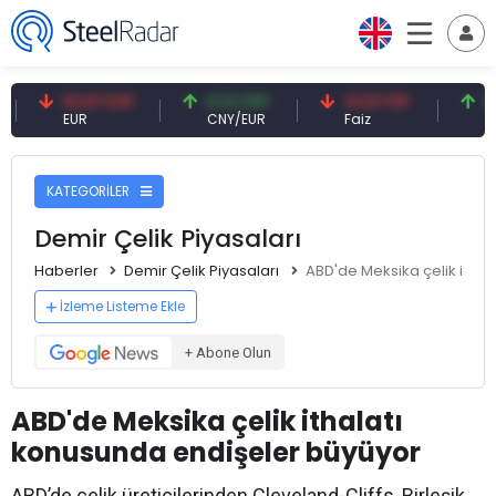
54,87 EUR
0,13 CNY
41,53 TRY
83,27 
EUR
CNY/EUR
Faiz
Petrol(b
KATEGORİLER
Demir Çelik Piyasaları
Haberler
Demir Çelik Piyasaları
ABD'de Meksika çelik itha
İzleme Listeme Ekle
+ Abone Olun
ABD'de Meksika çelik ithalatı
konusunda endişeler büyüyor
ABD’de çelik üreticilerinden Cleveland-Cliffs, Birleşik