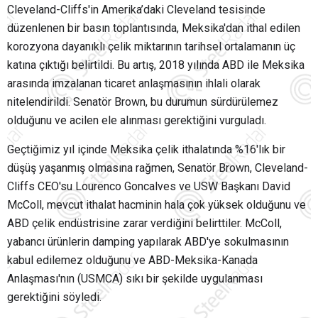
Cleveland-Cliffs'in Amerika’daki Cleveland tesisinde
düzenlenen bir basın toplantısında, Meksika'dan ithal edilen
korozyona dayanıklı çelik miktarının tarihsel ortalamanın üç
katına çıktığı belirtildi. Bu artış, 2018 yılında ABD ile Meksika
arasında imzalanan ticaret anlaşmasının ihlali olarak
nitelendirildi. Senatör Brown, bu durumun sürdürülemez
olduğunu ve acilen ele alınması gerektiğini vurguladı.
Geçtiğimiz yıl içinde Meksika çelik ithalatında %16'lık bir
düşüş yaşanmış olmasına rağmen, Senatör Brown, Cleveland-
Cliffs CEO'su Lourenco Goncalves ve USW Başkanı David
McColl, mevcut ithalat hacminin hala çok yüksek olduğunu ve
ABD çelik endüstrisine zarar verdiğini belirttiler. McColl,
yabancı ürünlerin damping yapılarak ABD'ye sokulmasının
kabul edilemez olduğunu ve ABD-Meksika-Kanada
Anlaşması'nın (USMCA) sıkı bir şekilde uygulanması
gerektiğini söyledi.