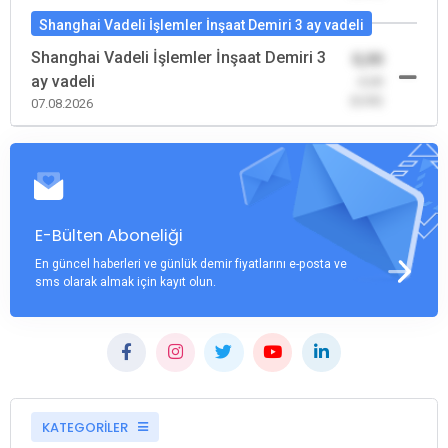
Shanghai Vadeli İşlemler İnşaat Demiri 3 ay vadeli
Shanghai Vadeli İşlemler İnşaat Demiri 3
0,00
ay vadeli
-0,00
(0,00)
07.08.2026
E-Bülten Aboneliği
En güncel haberleri ve günlük demir fiyatlarını e-posta ve
sms olarak almak için kayıt olun.
KATEGORİLER