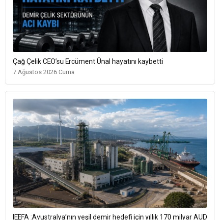
Çağ Çelik CEO’su Ercüment Ünal hayatını kaybetti
7 Ağustos 2026 Cuma
IEEFA :Avustralya’nın yeşil demir hedefi için yıllık 170 milyar AUD