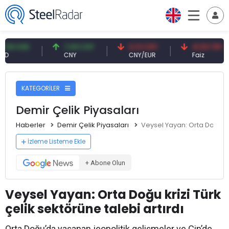
SD
7,09 CNY
0,13 CNY
41,53 TRY
CNY
CNY/EUR
Faiz
KATEGORİLER
Demir Çelik Piyasaları
Haberler
Demir Çelik Piyasaları
Veysel Yayan: Orta Doğu kri
İzleme Listeme Ekle
+ Abone Olun
Veysel Yayan: Orta Doğu krizi Türk
çelik sektörüne talebi artırdı
Orta Doğu’da yaşanan jeopolitik gelişmeler ve Çin’de