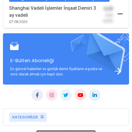
Shanghai Vadeli İşlemler İnşaat Demiri 3
0,00
ay vadeli
-0,00
(0,00)
07.08.2026
E-Bülten Aboneliği
En güncel haberleri ve günlük demir fiyatlarını e-posta ve
sms olarak almak için kayıt olun.
KATEGORİLER