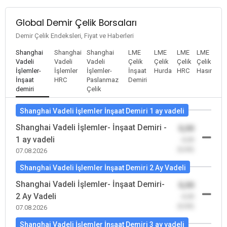
Global Demir Çelik Borsaları
Demir Çelik Endeksleri, Fiyat ve Haberleri
Shanghai
Shanghai
Shanghai
LME
LME
LME
LME
Vadeli
Vadeli
Vadeli
Çelik
Çelik
Çelik
Çelik
İşlemler-
İşlemler
İşlemler-
İnşaat
Hurda
HRC
Hasır
İnşaat
HRC
Paslanmaz
Demiri
demiri
Çelik
Shanghai Vadeli İşlemler İnşaat Demiri 1 ay vadeli
Shanghai Vadeli İşlemler- İnşaat Demiri -
0,00
1 ay vadeli
-0,00
(0,00)
07.08.2026
Shanghai Vadeli İşlemler İnşaat Demiri 2 Ay Vadeli
Shanghai Vadeli İşlemler- İnşaat Demiri-
0,00
2 Ay Vadeli
-0,00
(0,00)
07.08.2026
Shanghai Vadeli İşlemler İnşaat Demiri 3 ay vadeli