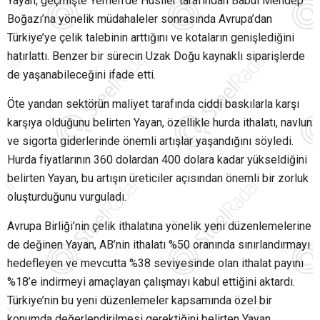
Yayan, geçmişte Yemen’de
Husiler
tarafından
Babül Mendep
Boğazı
’na yönelik müdahaleler sonrasında Avrupa’dan
Türkiye’ye çelik talebinin arttığını ve kotaların genişlediğini
hatırlattı. Benzer bir sürecin Uzak Doğu kaynaklı siparişlerde
de yaşanabileceğini ifade etti.
Öte yandan sektörün maliyet tarafında ciddi baskılarla karşı
karşıya olduğunu belirten Yayan, özellikle hurda ithalatı, navlun
ve sigorta giderlerinde önemli artışlar yaşandığını söyledi.
Hurda fiyatlarının 360 dolardan 400 dolara kadar yükseldiğini
belirten Yayan, bu artışın üreticiler açısından önemli bir zorluk
oluşturduğunu vurguladı.
Avrupa Birliği’nin çelik ithalatına yönelik yeni düzenlemelerine
de değinen Yayan, AB’nin ithalatı %50 oranında sınırlandırmayı
hedefleyen ve mevcutta %38 seviyesinde olan ithalat payını
%18’e indirmeyi amaçlayan çalışmayı kabul ettiğini aktardı.
Türkiye’nin bu yeni düzenlemeler kapsamında özel bir
konumda değerlendirilmesi gerektiğini belirten Yayan,