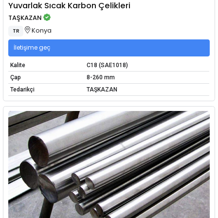
Yuvarlak Sıcak Karbon Çelikleri
TAŞKAZAN
Konya
TR
İletişime geç
Kalite
C18 (SAE1018)
Çap
8-260 mm
Tedarikçi
TAŞKAZAN