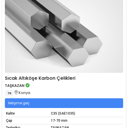
Sıcak Altıköşe Karbon Çelikleri
TAŞKAZAN
Konya
TR
İletişime geç
Kalite
C35 (SAE1035)
Çap
17-70 mm
Tedarikçi
TAŞKAZAN