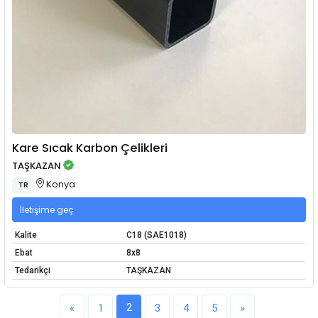
Kare Sıcak Karbon Çelikleri
TAŞKAZAN
Konya
TR
İletişime geç
Kalite
C18 (SAE1018)
Ebat
8x8
Tedarikçi
TAŞKAZAN
2
«
1
3
4
5
»