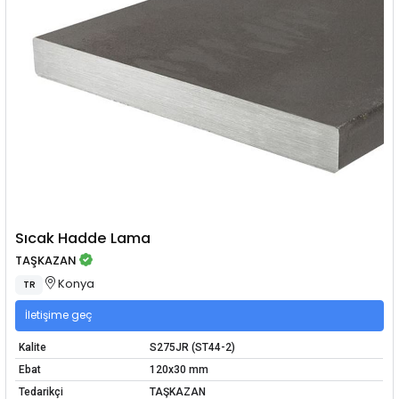
Sıcak Hadde Lama
TAŞKAZAN
Konya
TR
İletişime geç
Kalite
S275JR (ST44-2)
Ebat
120x30 mm
Tedarikçi
TAŞKAZAN