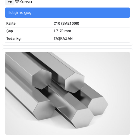
Konya
TR
İletişime geç
Kalite
C10 (SAE1008)
Çap
17-70 mm
Tedarikçi
TAŞKAZAN