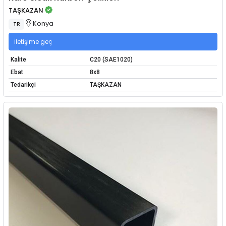
TAŞKAZAN
Konya
TR
İletişime geç
Kalite
C20 (SAE1020)
Ebat
8x8
Tedarikçi
TAŞKAZAN