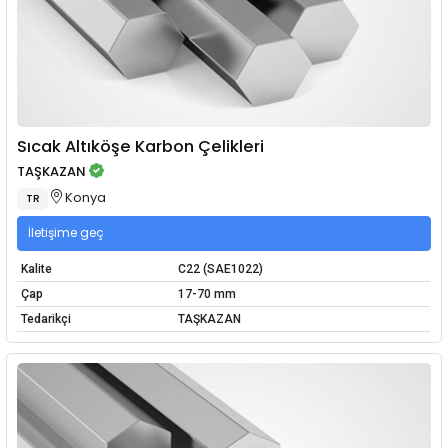
Sıcak Altıköşe Karbon Çelikleri
TAŞKAZAN
Konya
TR
İletişime geç
Kalite
C22 (SAE1022)
Çap
17-70 mm
Tedarikçi
TAŞKAZAN