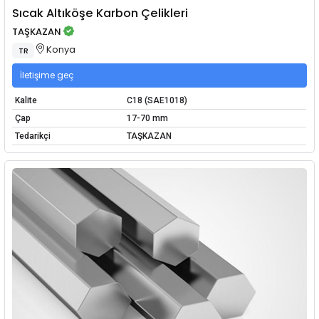
Sıcak Altıköşe Karbon Çelikleri
TAŞKAZAN
Konya
TR
İletişime geç
Kalite
C18 (SAE1018)
Çap
17-70 mm
Tedarikçi
TAŞKAZAN