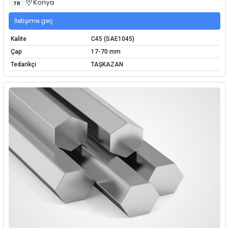
Konya
TR
İletişime geç
Kalite
C45 (SAE1045)
Çap
17-70 mm
Tedarikçi
TAŞKAZAN