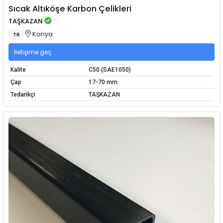
Sıcak Altıköşe Karbon Çelikleri
TAŞKAZAN
Konya
TR
İletişime geç
Kalite
C50 (SAE1050)
Çap
17-70 mm
Tedarikçi
TAŞKAZAN