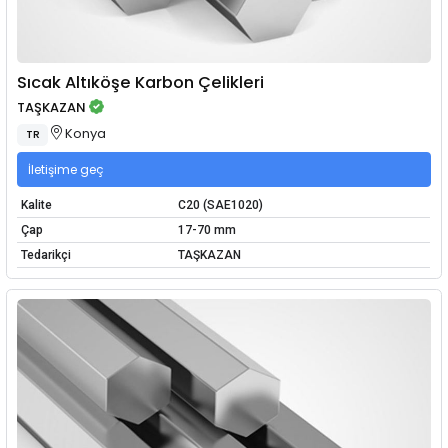
Sıcak Altıköşe Karbon Çelikleri
TAŞKAZAN
Konya
TR
İletişime geç
Kalite
C20 (SAE1020)
Çap
17-70 mm
Tedarikçi
TAŞKAZAN