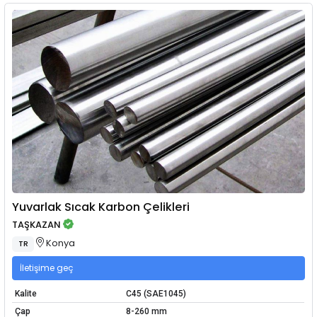
Yuvarlak Sıcak Karbon Çelikleri
TAŞKAZAN
Konya
TR
İletişime geç
Kalite
C45 (SAE1045)
Çap
8-260 mm