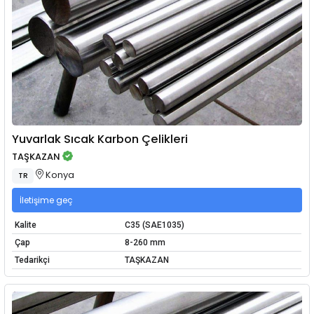
Yuvarlak Sıcak Karbon Çelikleri
TAŞKAZAN
Konya
TR
İletişime geç
Kalite
C35 (SAE1035)
Çap
8-260 mm
Tedarikçi
TAŞKAZAN