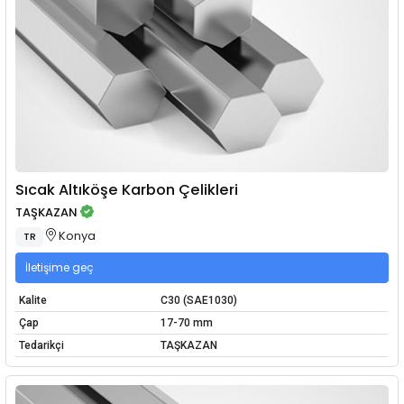
Sıcak Altıköşe Karbon Çelikleri
TAŞKAZAN
Konya
TR
İletişime geç
Kalite
C30 (SAE1030)
Çap
17-70 mm
Tedarikçi
TAŞKAZAN