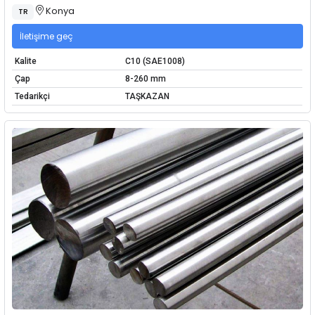
Konya
TR
İletişime geç
Kalite
C10 (SAE1008)
Çap
8-260 mm
Tedarikçi
TAŞKAZAN