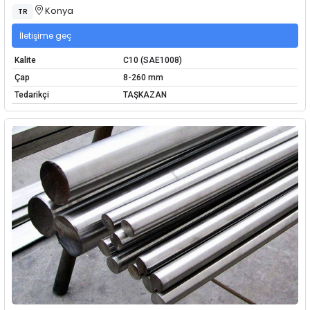
Konya
TR
İletişime geç
Kalite
C10 (SAE1008)
Çap
8-260 mm
Tedarikçi
TAŞKAZAN