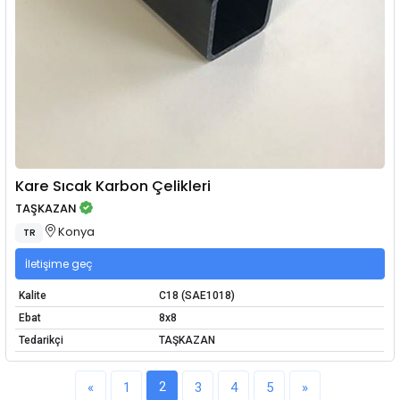
Kare Sıcak Karbon Çelikleri
TAŞKAZAN
Konya
TR
İletişime geç
Kalite
C18 (SAE1018)
Ebat
8x8
Tedarikçi
TAŞKAZAN
2
«
1
3
4
5
»