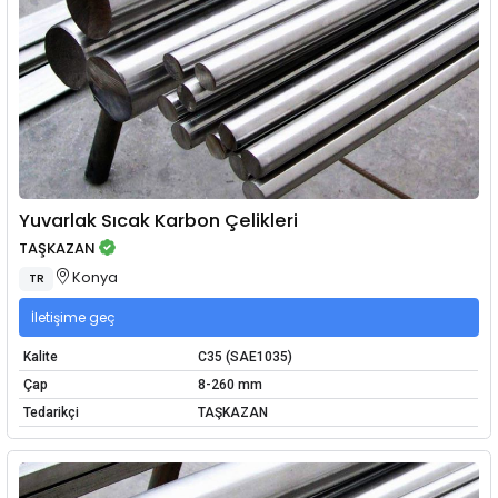
Yuvarlak Sıcak Karbon Çelikleri
TAŞKAZAN
Konya
TR
İletişime geç
Kalite
C35 (SAE1035)
Çap
8-260 mm
Tedarikçi
TAŞKAZAN