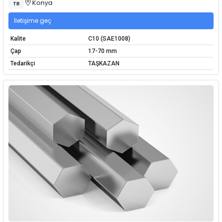
Konya
TR
İletişime geç
Kalite
C10 (SAE1008)
Çap
17-70 mm
Tedarikçi
TAŞKAZAN