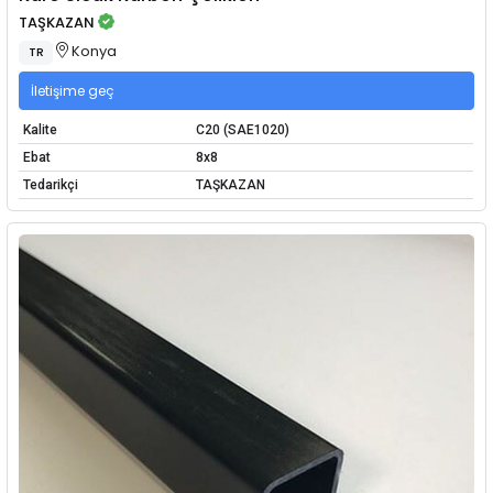
TAŞKAZAN
Konya
TR
İletişime geç
Kalite
C20 (SAE1020)
Ebat
8x8
Tedarikçi
TAŞKAZAN