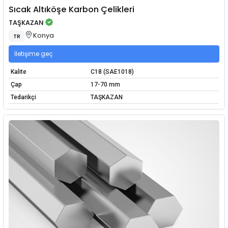
Sıcak Altıköşe Karbon Çelikleri
TAŞKAZAN
Konya
TR
İletişime geç
Kalite
C18 (SAE1018)
Çap
17-70 mm
Tedarikçi
TAŞKAZAN