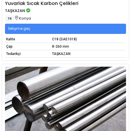
Yuvarlak Sıcak Karbon Çelikleri
TAŞKAZAN
Konya
TR
İletişime geç
Kalite
C18 (SAE1018)
Çap
8-260 mm
Tedarikçi
TAŞKAZAN