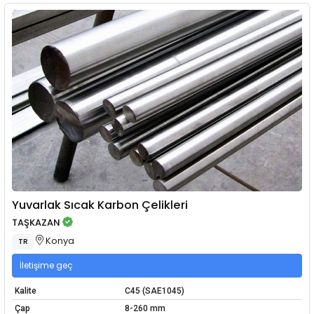
Yuvarlak Sıcak Karbon Çelikleri
TAŞKAZAN
Konya
TR
İletişime geç
Kalite
C45 (SAE1045)
Çap
8-260 mm