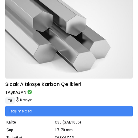
Sıcak Altıköşe Karbon Çelikleri
TAŞKAZAN
Konya
TR
İletişime geç
Kalite
C35 (SAE1035)
Çap
17-70 mm
Tedarikçi
TAŞKAZAN