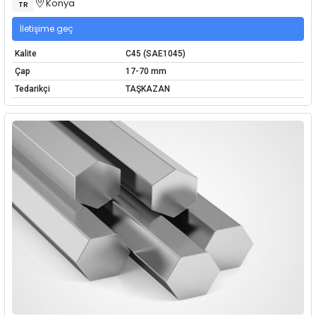
Konya
TR
İletişime geç
Kalite
C45 (SAE1045)
Çap
17-70 mm
Tedarikçi
TAŞKAZAN