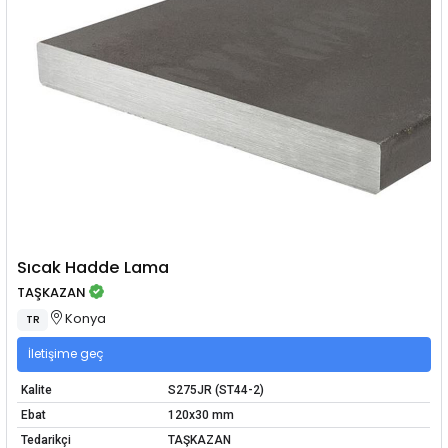
Sıcak Hadde Lama
TAŞKAZAN
Konya
TR
İletişime geç
Kalite
S275JR (ST44-2)
Ebat
120x30 mm
Tedarikçi
TAŞKAZAN