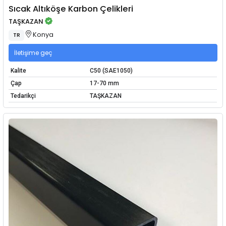
Sıcak Altıköşe Karbon Çelikleri
TAŞKAZAN
Konya
TR
İletişime geç
Kalite
C50 (SAE1050)
Çap
17-70 mm
Tedarikçi
TAŞKAZAN