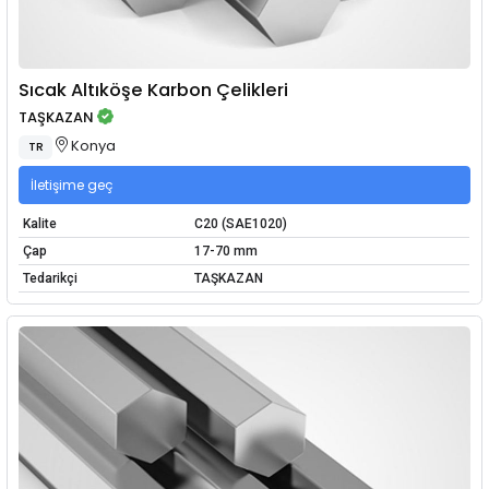
Sıcak Altıköşe Karbon Çelikleri
TAŞKAZAN
Konya
TR
İletişime geç
Kalite
C20 (SAE1020)
Çap
17-70 mm
Tedarikçi
TAŞKAZAN