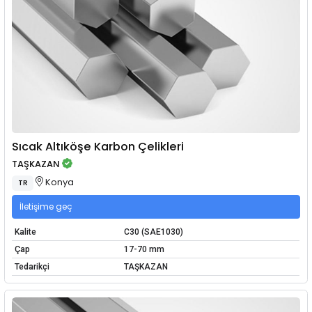
Sıcak Altıköşe Karbon Çelikleri
TAŞKAZAN
Konya
TR
İletişime geç
Kalite
C30 (SAE1030)
Çap
17-70 mm
Tedarikçi
TAŞKAZAN