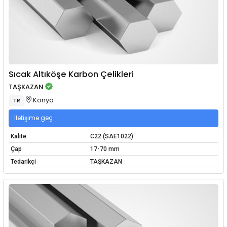
Sıcak Altıköşe Karbon Çelikleri
TAŞKAZAN
Konya
TR
İletişime geç
Kalite
C22 (SAE1022)
Çap
17-70 mm
Tedarikçi
TAŞKAZAN