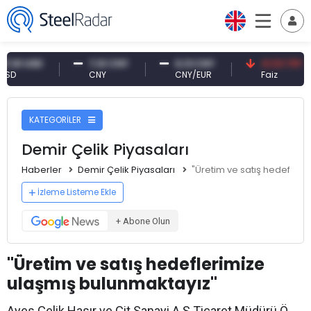
 USD
7,10 CNY
0,13 CNY
41,53 TRY
CNY
CNY/EUR
Faiz
KATEGORİLER
Demir Çelik Piyasaları
Haberler
Demir Çelik Piyasaları
"Üretim ve satış hedefleri
İzleme Listeme Ekle
+ Abone Olun
"Üretim ve satış hedeflerimize
ulaşmış bulunmaktayız"
Ayes Çelik Hasır ve Çit Sanayi A.Ş Ticaret Müdürü Ö.