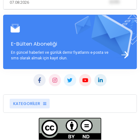
(0,00)
07.08.2026
E-Bülten Aboneliği
En güncel haberleri ve günlük demir fiyatlarını e-posta ve
sms olarak almak için kayıt olun.
KATEGORİLER