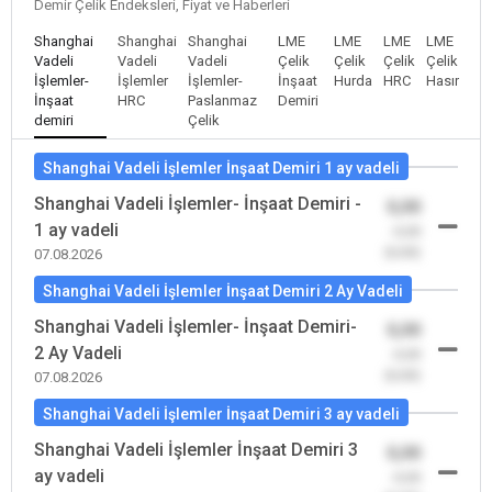
Demir Çelik Endeksleri, Fiyat ve Haberleri
Shanghai
Shanghai
Shanghai
LME
LME
LME
LME
Vadeli
Vadeli
Vadeli
Çelik
Çelik
Çelik
Çelik
İşlemler-
İşlemler
İşlemler-
İnşaat
Hurda
HRC
Hasır
İnşaat
HRC
Paslanmaz
Demiri
demiri
Çelik
Shanghai Vadeli İşlemler İnşaat Demiri 1 ay vadeli
Shanghai Vadeli İşlemler- İnşaat Demiri -
0,00
1 ay vadeli
-0,00
(0,00)
07.08.2026
Shanghai Vadeli İşlemler İnşaat Demiri 2 Ay Vadeli
Shanghai Vadeli İşlemler- İnşaat Demiri-
0,00
2 Ay Vadeli
-0,00
(0,00)
07.08.2026
Shanghai Vadeli İşlemler İnşaat Demiri 3 ay vadeli
Shanghai Vadeli İşlemler İnşaat Demiri 3
0,00
ay vadeli
-0,00