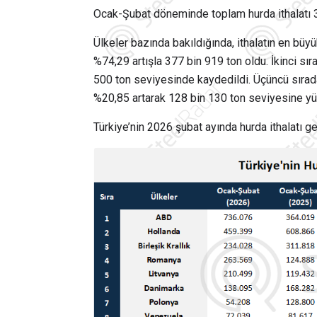
Ocak-Şubat döneminde toplam hurda ithalatı 3
Ülkeler bazında bakıldığında, ithalatın en büy
%74,29 artışla 377 bin 919 ton oldu. İkinci s
500 ton seviyesinde kaydedildi. Üçüncü sırada i
%20,85 artarak 128 bin 130 ton seviyesine yü
Türkiye’nin 2026 şubat ayında hurda ithalatı ge