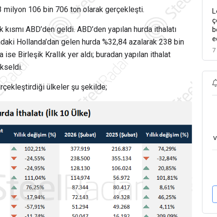
 milyon 106 bin 706 ton olarak gerçekleşti.
L
ç
ük kısmı ABD’den geldi. ABD’den yapılan hurda ithalatı
b
e
ıradaki Hollanda’dan gelen hurda %32,84 azalarak 238 bin
7
se Birleşik Krallık yer aldı; buradan yapılan ithalat
kseldi.
rçekleştirdiği ülkeler şu şekilde;
v