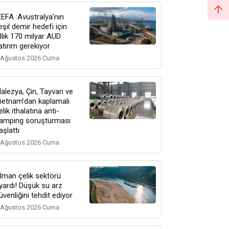
EEFA :Avustralya’nın
eşil demir hedefi için
ıllık 170 milyar AUD
atırım gerekiyor
 Ağustos 2026 Cuma
alezya, Çin, Tayvan ve
ietnam’dan kaplamalı
elik ithalatına anti-
amping soruşturması
aşlattı
 Ağustos 2026 Cuma
lman çelik sektörü
yardı! Düşük su arz
üvenliğini tehdit ediyor
 Ağustos 2026 Cuma