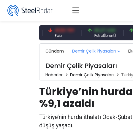
0,13 CNY
41,53 TRY
83,27 USD
6,
CNY/EUR
Faiz
Petrol(brent)
Bak
Gündem
Demir Çelik Piyasaları
E
Demir Çelik Piyasaları
Haberler
Demir Çelik Piyasaları
Türki
Türkiye’nin hurda
%9,1 azaldı
Türkiye’nin hurda ithalatı Ocak-Şuba
düşüş yaşadı.