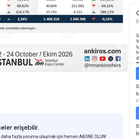
D
S
V
İ
İ
d
S
İ
0
S
er erişebilir.
İ
 ve daha fazla yoruma ulaşmak için hemen ABONE OLUN!