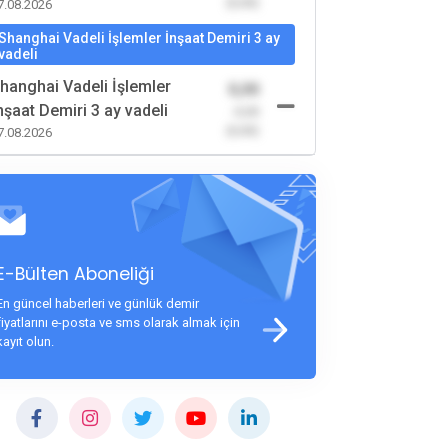
(0,00)
7.08.2026
Shanghai Vadeli İşlemler İnşaat Demiri 3 ay
vadeli
hanghai Vadeli İşlemler
0,00
nşaat Demiri 3 ay vadeli
-0,00
(0,00)
7.08.2026
E-Bülten Aboneliği
En güncel haberleri ve günlük demir
fiyatlarını e-posta ve sms olarak almak için
kayıt olun.