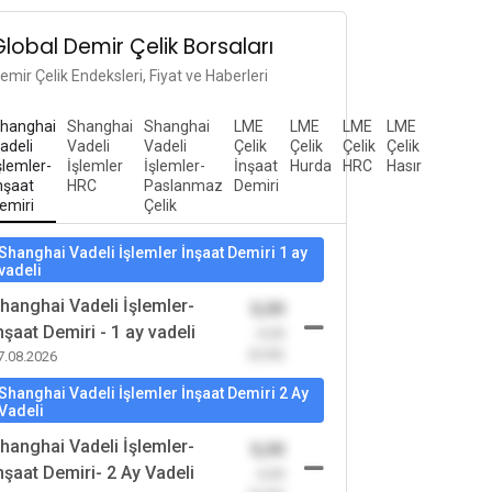
Global Demir Çelik Borsaları
emir Çelik Endeksleri, Fiyat ve Haberleri
hanghai
Shanghai
Shanghai
LME
LME
LME
LME
adeli
Vadeli
Vadeli
Çelik
Çelik
Çelik
Çelik
şlemler-
İşlemler
İşlemler-
İnşaat
Hurda
HRC
Hasır
nşaat
HRC
Paslanmaz
Demiri
emiri
Çelik
Shanghai Vadeli İşlemler İnşaat Demiri 1 ay
vadeli
hanghai Vadeli İşlemler-
0,00
nşaat Demiri - 1 ay vadeli
-0,00
(0,00)
7.08.2026
Shanghai Vadeli İşlemler İnşaat Demiri 2 Ay
Vadeli
hanghai Vadeli İşlemler-
0,00
nşaat Demiri- 2 Ay Vadeli
-0,00