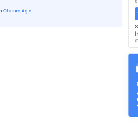
0
sa
Oturum Açın
S
İ
0