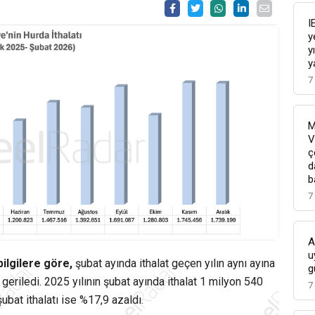
I
y
y
y
7
M
V
ç
d
b
7
A
u
bilgilere göre,
şubat ayında ithalat geçen yılın aynı ayına
g
eriledi. 2025 yılının şubat ayında ithalat 1 milyon 540
7
bat ithalatı ise %17,9 azaldı.