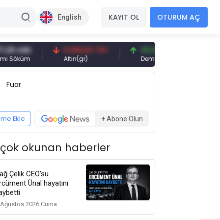
KAYIT OL
OTURUM AÇ
English
5 USD
6.089,00 TRY
95,00 USD
Söküm
Altın(gr)
Demir Cevheri 61% Fe
Fuar
eme Ekle
+ Abone Olun
 çok okunan haberler
ağ Çelik CEO’su
rcüment Ünal hayatını
aybetti
 Ağustos 2026 Cuma