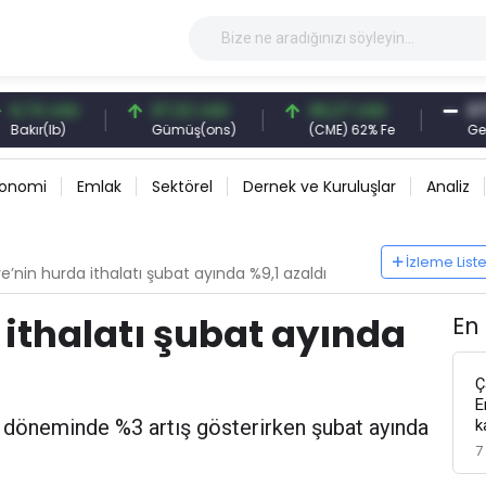
74 USD
97,32 USD
96,27 USD
377,2
ır(lb)
Gümüş(ons)
(CME) 62% Fe
Gemi 
konomi
Emlak
Sektörel
Dernek ve Kuruluşlar
Analiz
İzleme List
ye’nin hurda ithalatı şubat ayında %9,1 azaldı
 ithalatı şubat ayında
En
Ç
E
t döneminde %3 artış gösterirken şubat ayında
k
7