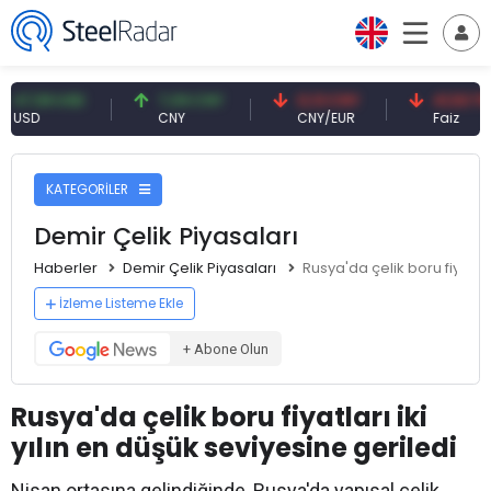
59 USD
7,09 CNY
0,13 CNY
41,53 TRY
CNY
CNY/EUR
Faiz
KATEGORİLER
Demir Çelik Piyasaları
Haberler
Demir Çelik Piyasaları
Rusya'da çelik boru fiyatlar
İzleme Listeme Ekle
+ Abone Olun
Rusya'da çelik boru fiyatları iki
yılın en düşük seviyesine geriledi
Nisan ortasına gelindiğinde, Rusya'da yapısal çelik