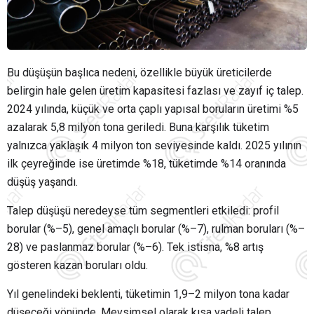
Bu düşüşün başlıca nedeni, özellikle büyük üreticilerde
belirgin hale gelen üretim kapasitesi fazlası ve zayıf iç talep.
2024 yılında, küçük ve orta çaplı yapısal boruların üretimi %5
azalarak 5,8 milyon tona geriledi. Buna karşılık tüketim
yalnızca yaklaşık 4 milyon ton seviyesinde kaldı. 2025 yılının
ilk çeyreğinde ise üretimde %18, tüketimde %14 oranında
düşüş yaşandı.
Talep düşüşü neredeyse tüm segmentleri etkiledi: profil
borular (%–5), genel amaçlı borular (%–7), rulman boruları (%–
28) ve paslanmaz borular (%–6). Tek istisna, %8 artış
gösteren kazan boruları oldu.
Yıl genelindeki beklenti, tüketimin 1,9–2 milyon tona kadar
düşeceği yönünde. Mevsimsel olarak kısa vadeli talep