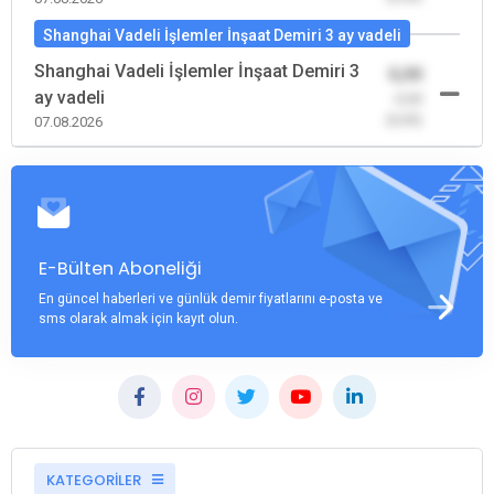
Shanghai Vadeli İşlemler İnşaat Demiri 3 ay vadeli
Shanghai Vadeli İşlemler İnşaat Demiri 3
0,00
ay vadeli
-0,00
(0,00)
07.08.2026
E-Bülten Aboneliği
En güncel haberleri ve günlük demir fiyatlarını e-posta ve
sms olarak almak için kayıt olun.
KATEGORİLER