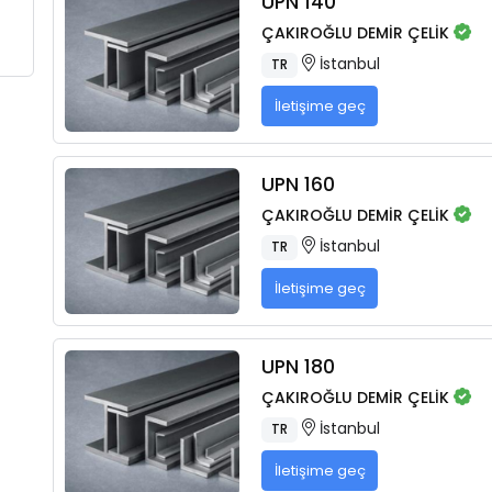
UPN 140
ÇAKIROĞLU DEMİR ÇELİK
İstanbul
TR
İletişime geç
UPN 160
ÇAKIROĞLU DEMİR ÇELİK
İstanbul
TR
İletişime geç
UPN 180
ÇAKIROĞLU DEMİR ÇELİK
İstanbul
TR
İletişime geç