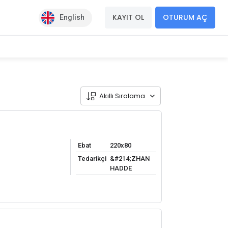
KAYIT OL
OTURUM AÇ
English
Akıllı Sıralama
Ebat
220x80
Tedarikçi
&#214;ZHAN
HADDE