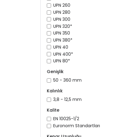
UPN 260
UPN 280
UPN 300
UPN 320*
UPN 350
UPN 380*
UPN 40
UPN 400*
UPN 80*
Genişlik
50 - 360 mm
Kalınlık
3,8 - 12,5 mm
Kalite
EN 10025-1/2
Euronorm Standartları
Kenar Uzunluğu