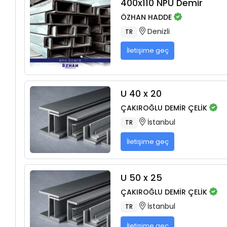
400x110 NPU Demir
ÖZHAN HADDE
Denizli
TR
İletişime geç
U 40 x 20
ÇAKIROĞLU DEMİR ÇELİK
İstanbul
TR
İletişime geç
U 50 x 25
ÇAKIROĞLU DEMİR ÇELİK
İstanbul
TR
İletişime geç