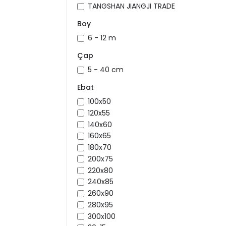
TANGSHAN JIANGJI TRADE
Boy
6 - 12 m
Çap
5 - 40 cm
Ebat
100x50
120x55
140x60
160x65
180x70
200x75
220x80
240x85
260x90
280x95
300x100