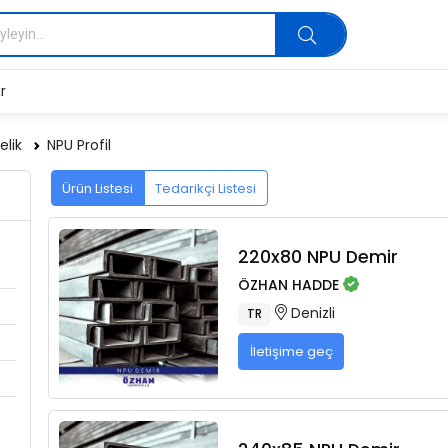
r
elik
NPU Profil
Ürün Listesi
Tedarikçi Listesi
220x80 NPU Demir
ÖZHAN HADDE
Denizli
TR
İletişime geç