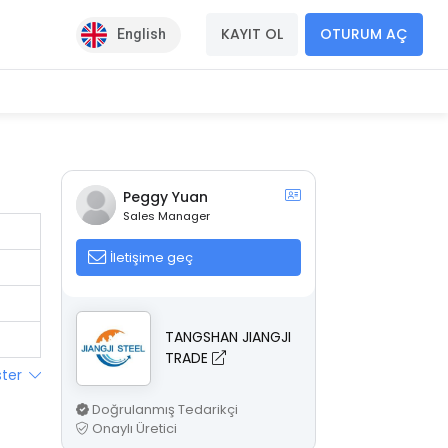
KAYIT OL
OTURUM AÇ
English
Peggy Yuan
Sales Manager
İletişime geç
TANGSHAN JIANGJI
TRADE
ster
Doğrulanmış Tedarikçi
Onaylı Üretici