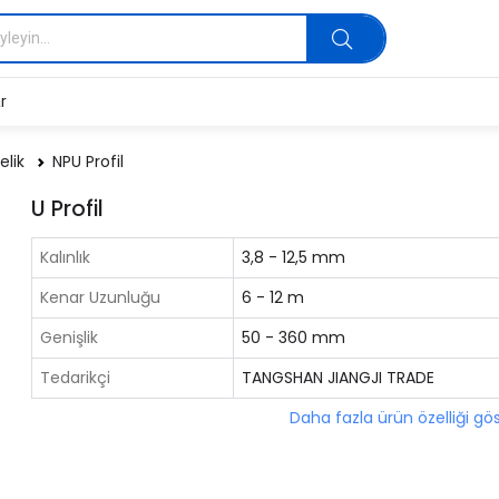
r
elik
NPU Profil
U Profil
Kalınlık
3,8 - 12,5 mm
Kenar Uzunluğu
6 - 12 m
Genişlik
50 - 360 mm
Tedarikçi
TANGSHAN JIANGJI TRADE
Daha fazla ürün özelliği gö