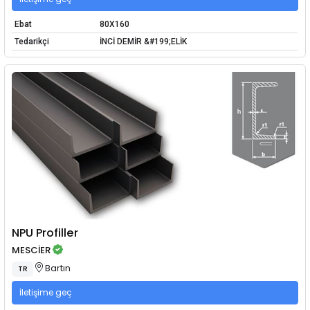
Ebat
80X160
Tedarikçi
İNCİ DEMİR &#199;ELİK
NPU Profiller
MESCİER
Bartın
TR
İletişime geç