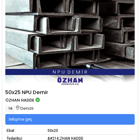
50x25 NPU Demir
ÖZHAN HADDE
Denizli
TR
İletişime geç
Ebat
50x25
Tedarikçi
&#214;ZHAN HADDE