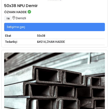
50x38 NPU Demir
ÖZHAN HADDE
Denizli
TR
İletişime geç
Ebat
50x38
Tedarikçi
&#214;ZHAN HADDE