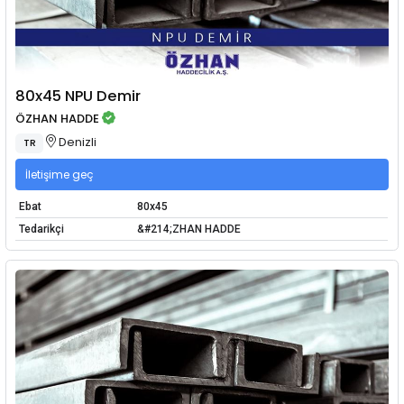
80x45 NPU Demir
ÖZHAN HADDE
Denizli
TR
İletişime geç
Ebat
80x45
Tedarikçi
&#214;ZHAN HADDE