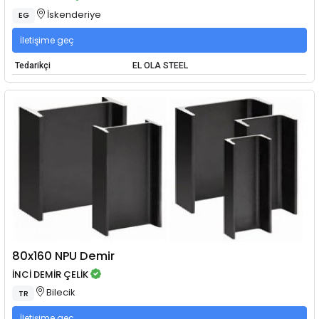
İskenderiye
EG
İletişime geç
Tedarikçi
EL OLA STEEL
80x160 NPU Demir
İNCİ DEMİR ÇELİK
Bilecik
TR
İletişime geç