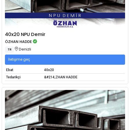
40x20 NPU Demir
ÖZHAN HADDE
Denizli
TR
İletişime geç
Ebat
40x20
Tedarikçi
&#214;ZHAN HADDE