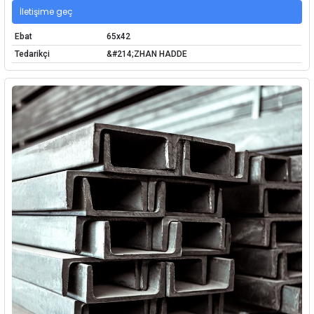
İletişime geç
Ebat
65x42
Tedarikçi
&#214;ZHAN HADDE