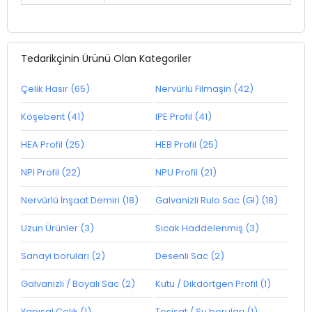
Tedarikçinin Ürünü Olan Kategoriler
Çelik Hasır (65)
Nervürlü Filmaşin (42)
Köşebent (41)
IPE Profil (41)
HEA Profil (25)
HEB Profil (25)
NPI Profil (22)
NPU Profil (21)
Nervürlü İnşaat Demiri (18)
Galvanizli Rulo Sac (GI) (18)
Uzun Ürünler (3)
Sıcak Haddelenmiş (3)
Sanayi boruları (2)
Desenli Sac (2)
Galvanizli / Boyalı Sac (2)
Kutu / Dikdörtgen Profil (1)
Yapısal Çelik (1)
Tesisat / Su boruları (1)