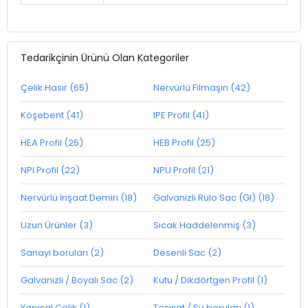
Tedarikçinin Ürünü Olan Kategoriler
Çelik Hasır (65)
Nervürlü Filmaşin (42)
Köşebent (41)
IPE Profil (41)
HEA Profil (25)
HEB Profil (25)
NPI Profil (22)
NPU Profil (21)
Nervürlü İnşaat Demiri (18)
Galvanizli Rulo Sac (GI) (18)
Uzun Ürünler (3)
Sıcak Haddelenmiş (3)
Sanayi boruları (2)
Desenli Sac (2)
Galvanizli / Boyalı Sac (2)
Kutu / Dikdörtgen Profil (1)
Yapısal Çelik (1)
Tesisat / Su boruları (1)