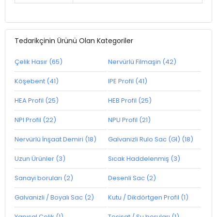
Tedarikçinin Ürünü Olan Kategoriler
Çelik Hasır (65)
Nervürlü Filmaşin (42)
Köşebent (41)
IPE Profil (41)
HEA Profil (25)
HEB Profil (25)
NPI Profil (22)
NPU Profil (21)
Nervürlü İnşaat Demiri (18)
Galvanizli Rulo Sac (GI) (18)
Uzun Ürünler (3)
Sıcak Haddelenmiş (3)
Sanayi boruları (2)
Desenli Sac (2)
Galvanizli / Boyalı Sac (2)
Kutu / Dikdörtgen Profil (1)
Yapısal Çelik (1)
Tesisat / Su boruları (1)